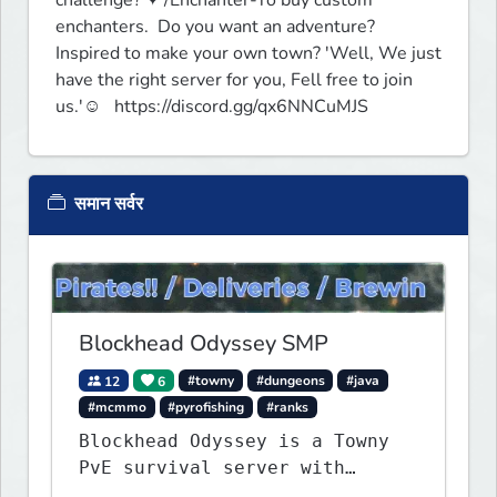
enchanters.  Do you want an adventure? 
Inspired to make your own town? 'Well, We just 
have the right server for you, Fell free to join 
us.'☺   https://discord.gg/qx6NNCuMJS 
समान सर्वर
Blockhead Odyssey SMP
12
6
#towny
#dungeons
#java
#mcmmo
#pyrofishing
#ranks
Blockhead Odyssey is a Towny
PvE survival server with
permanent worlds, custom