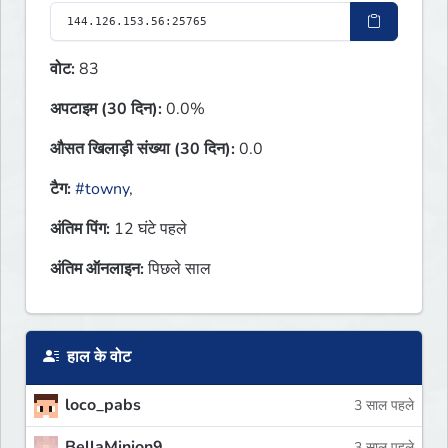
वोट:
83
अपटाइम (30 दिन):
0.0%
औसत खिलाड़ी संख्या (30 दिन):
0.0
टैग:
#towny
,
अंतिम पिंग:
12 घंटे पहले
अंतिम ऑनलाइन:
पिछले साल
हाल के वोट
loco_pabs
3 साल पहले
BellaMinion9
3 साल पहले