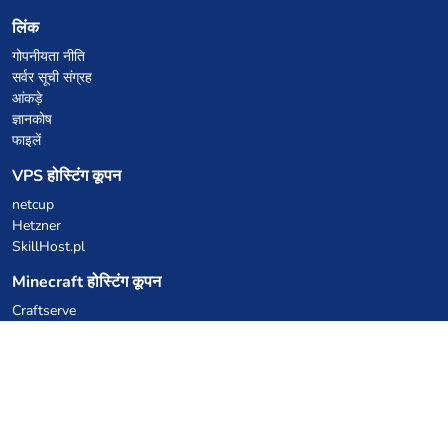
लिंक
गोपनीयता नीति
सर्वर सूची संग्रह
आंकड़े
ज्ञानकोष
फाइलें
VPS होस्टिंग कूपन
netcup
Hetzner
SkillHost.pl
Minecraft होस्टिंग कूपन
Craftserve
IceHost.pl
AI कूपन
z.ai
MiniMax