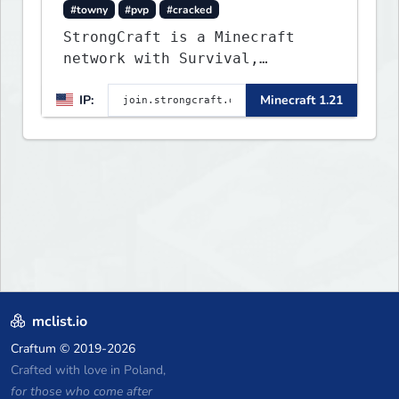
#towny
#pvp
#cracked
StrongCraft is a Minecraft
network with Survival,
Creative, Skyblock, Prison,
IP:
Minecraft 1.21
Towny, PvP, LifeSteal, Events,
and more. Pick a server and
start playing.
mclist.io
Craftum
© 2019-2026
Crafted with love in Poland,
for those who come after