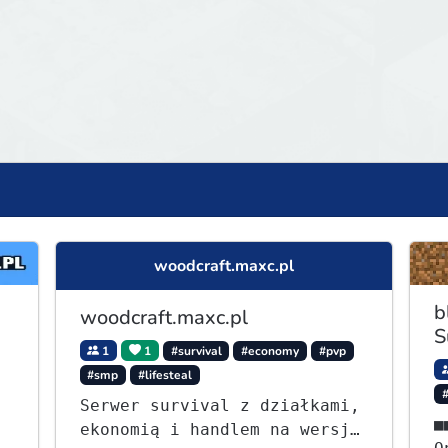
woodcraft.maxc.pl
b
woodcraft.maxc.pl
S
1
1
#survival
#economy
#pvp
#smp
#lifesteal
Serwer survival z działkami,
■■⭐ - S
ekonomią i handlem na wersję