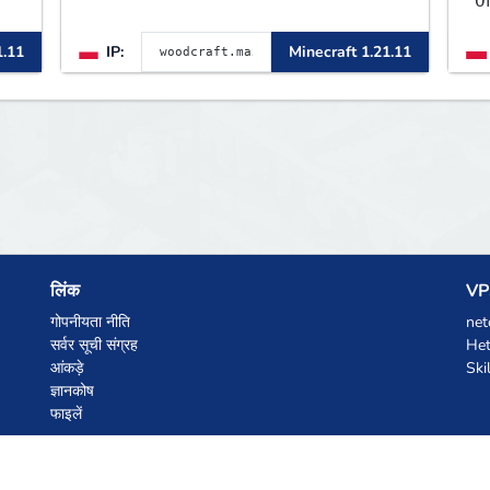
OneB
1.8 - 26.1.1. Rekru ON
ᴡ
1.11
IP:
Minecraft 1.21.11
लिंक
VPS
गोपनीयता नीति
net
सर्वर सूची संग्रह
Het
आंकड़े
Ski
ज्ञानकोष
फाइलें
AI कूपन
z.ai