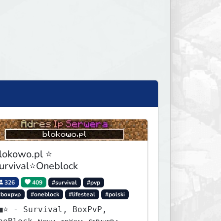
lokowo.pl ⭐
urvival⭐Oneblock
326
409
#survival
#pvp
#boxpvp
#oneblock
#lifesteal
#polski
urvival, BoxPvP,