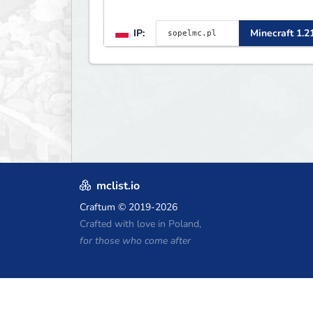
IP:
Minecraft 1.2
mclist.io
Craftum
© 2019-2026
Crafted with love in Poland,
for those who come after
Minecraft होस्टिंग कूपन
Craftserve