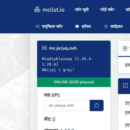
mclist.io
सर्वर सूची
जोड़ें सर्वर
ख
यादृच्छिक सर्वर
क्रैक्ड
सर्वाइवल
mc.jezyq.ovh
ब
Międzyklasowy [1.20.4-
इस
1.20.6]
Wbijaj i graj!
ONLINE (0/20 players)
पता (IP):
m
इस
वोट:
0
m