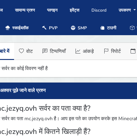
ोज
सामान्य प्रश्न
प्लगइन
इवेंट्स
Discord
उपकरण
स्काईब्लॉक
PVP
SMP
टाउनी
प
ारे में
वोट
टिप्पणियाँ
आंकड़े
रिपोर्ट
 सर्वर का कोई विवरण नहीं है
अक्सर पूछे जाने वाले प्रश्न
c.jezyq.ovh सर्वर का पता क्या है?
 सर्वर का पता mc.jezyq.ovh है। आप इस पते का उपयोग करके इस Minecraft सर
c.jezyq.ovh में कितने खिलाड़ी हैं?