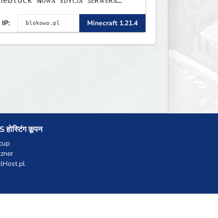
lock ɴᴏᴡᴀ ᴇᴅʏᴄᴊᴀ ꜱᴇʀᴡᴇʀᴀ
ʏꜱᴛᴀʀᴛᴏᴡᴀʟᴀ!
IP:
Minecraft 1.21.4
 होस्टिंग कूपन
cup
zner
llHost.pl