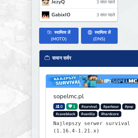
JezyQ
3 साल पहले
GabixIO
3 साल पहले
स्वामित्व लें
स्वामित्व लें
(MOTD)
(DNS)
समान सर्वर
sopelmc.pl
0
1
#survival
#parkour
#pvp
#caveblock
#vanilla
#hardcore
Najlepszy serwer survival
(1.16.4-1.21.x)