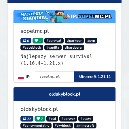
sopelmc.pl
0
1
#survival
#parkour
#pvp
#caveblock
#vanilla
#hardcore
Najlepszy serwer survival
(1.16.4-1.21.x)
IP:
Minecraft 1.21.11
oldskyblock.pl
oldskyblock.pl
22
7
#old
#serwer
#stary
#sentymentalny
#skyblock
#minecraft