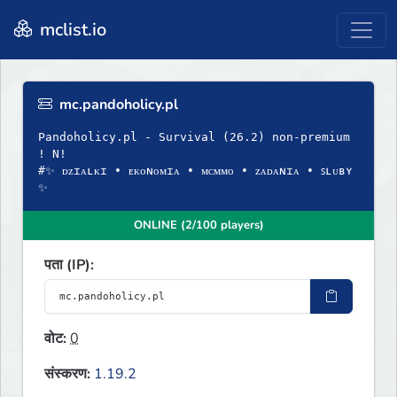
mclist.io
mc.pandoholicy.pl
Pandoholicy.pl - Survival (26.2) non-premium
! N!
#✨ ᴅᴢɪᴀʟᴋɪ • ᴇᴋᴏɴᴏᴍɪᴀ • ᴍᴄᴍᴍᴏ • ᴢᴀᴅᴀɴɪᴀ • ꜱʟᴜʙʏ
✨
ONLINE (2/100 players)
पता (IP):
वोट:
0
संस्करण:
1.19.2