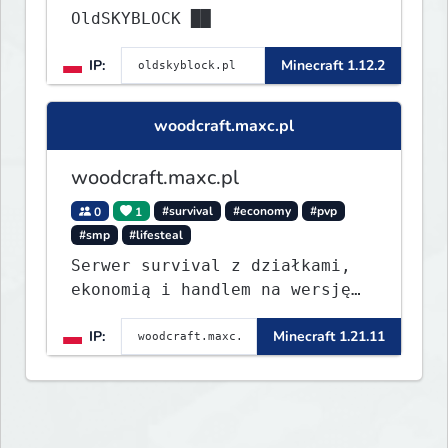
OldSKYBLOCK ██
IP:
Minecraft 1.12.2
woodcraft.maxc.pl
woodcraft.maxc.pl
0
1
#survival
#economy
#pvp
#smp
#lifesteal
Serwer survival z działkami,
ekonomią i handlem na wersję
1.8 - 26.1.1. Rekru ON
IP:
Minecraft 1.21.11