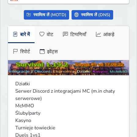
स्वामित्व लें (MOTD)
स्वामित्व लें (DNS)
बारे में
वोट
टिप्पणियाँ
आंकड़े
रिपोर्ट
इवेंट्स
Działki

Serwer Discord z integracjami MC (m.in chaty 
serwerowe)

McMMO

Śluby/party

Kasyno

Turnieje łowieckie

Duels 1vs1
