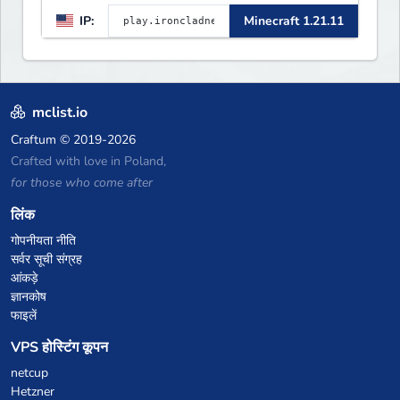
Large community-built
IP:
Minecraft 1.21.11
functioning spawn cities with
no spawned in items or cheats.
mclist.io
Craftum
© 2019-2026
Crafted with love in Poland,
for those who come after
लिंक
गोपनीयता नीति
सर्वर सूची संग्रह
आंकड़े
ज्ञानकोष
फाइलें
VPS होस्टिंग कूपन
netcup
Hetzner