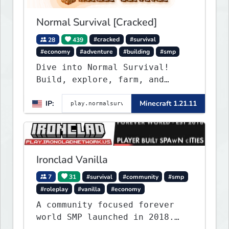
Normal Survival [Cracked]
28
439
#cracked
#survival
#economy
#adventure
#building
#smp
Dive into Normal Survival!
Build, explore, farm, and
create with a friendly
IP:
Minecraft 1.21.11
community. Enjoy weekly
updates, new features, and
endless adventures!
Ironclad Vanilla
7
31
#survival
#community
#smp
#roleplay
#vanilla
#economy
A community focused forever
world SMP launched in 2018.