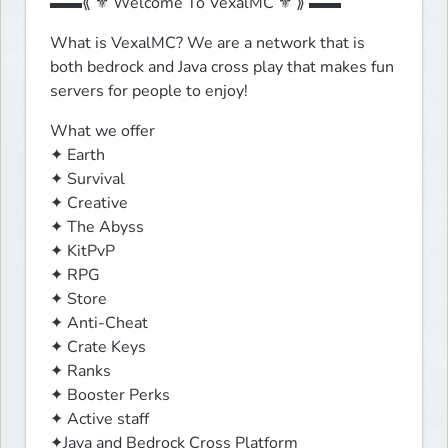
▬▬⟪ ⚜️ Welcome To VexalMC ⚜️ ⟫ ▬▬
What is VexalMC? We are a network that is 
both bedrock and Java cross play that makes fun 
servers for people to enjoy!
What we offer

✦ Earth 

✦ Survival 

✦ Creative

✦ The Abyss

✦ KitPvP

✦ RPG

✦ Store 

✦ Anti-Cheat

✦ Crate Keys

✦ Ranks

✦ Booster Perks

✦ Active staff

✦Java and Bedrock Cross Platform
