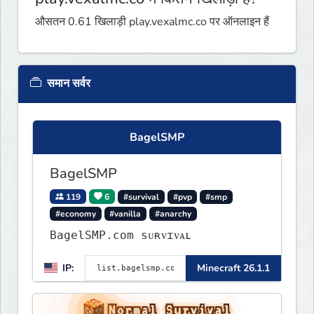
औसतन 0.61 खिलाड़ी play.vexalmc.co पर ऑनलाइन हैं
समान सर्वर
BagelSMP
BagelSMP
119
6
#survival
#pvp
#smp
#economy
#vanilla
#anarchy
BagelSMP.com ѕᴜʀᴠɪᴠᴀʟ
IP:
Minecraft 26.1.1