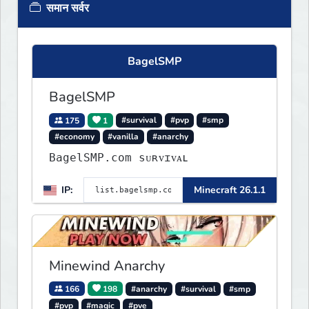
समान सर्वर
BagelSMP
BagelSMP
175
1
#survival
#pvp
#smp
#economy
#vanilla
#anarchy
BagelSMP.com ѕᴜʀᴠɪᴠᴀʟ
IP:
Minecraft 26.1.1
Minewind Anarchy
166
198
#anarchy
#survival
#smp
#pvp
#magic
#pve