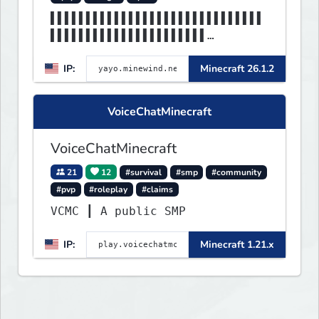
▌▌▌▌▌▌▌▌▌▌▌▌▌▌▌▌▌▌▌▌▌▌▌▌▌▌▌▌▌▌
▌▌▌▌▌▌▌▌▌▌▌▌▌▌▌▌▌▌▌▌▌▌
▌▌▌▌▌▌▌▌▌▌▌▌▌▌▌▌▌▌▌▌▌▌▌▌▌▌▌▌▌▌
IP:
Minecraft 26.1.2
▌MINEWIND▌▌▌▌▌▌▌▌▌▌▌▌▌
VoiceChatMinecraft
VoiceChatMinecraft
21
12
#survival
#smp
#community
#pvp
#roleplay
#claims
VCMC ┃ A public SMP
IP:
Minecraft 1.21.x