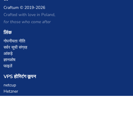
Craftum
© 2019-2026
Crafted with love in Poland,
for those who come after
लिंक
गोपनीयता नीति
सर्वर सूची संग्रह
आंकड़े
ज्ञानकोष
फाइलें
VPS होस्टिंग कूपन
netcup
Hetzner
SkillHost.pl
Minecraft होस्टिंग कूपन
Craftserve
IceHost.pl