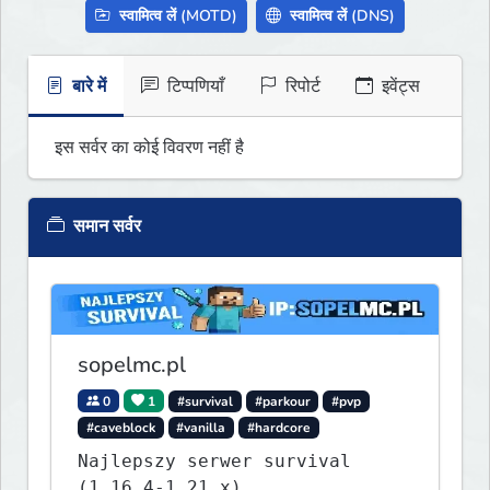
स्वामित्व लें (MOTD)
स्वामित्व लें (DNS)
बारे में
टिप्पणियाँ
रिपोर्ट
इवेंट्स
इस सर्वर का कोई विवरण नहीं है
समान सर्वर
sopelmc.pl
0
1
#survival
#parkour
#pvp
#caveblock
#vanilla
#hardcore
Najlepszy serwer survival
(1.16.4-1.21.x)