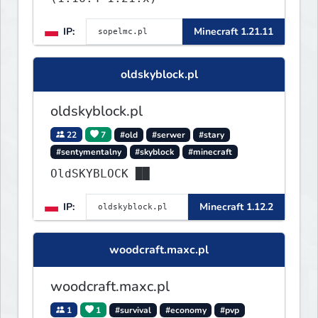
IP:
Minecraft 1.21.11
oldskyblock.pl
oldskyblock.pl
22
7
#old
#serwer
#stary
#sentymentalny
#skyblock
#minecraft
OldSKYBLOCK ██
IP:
Minecraft 1.12.2
woodcraft.maxc.pl
woodcraft.maxc.pl
1
1
#survival
#economy
#pvp