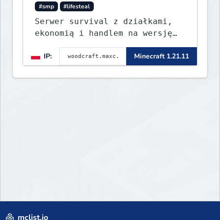
#smp
#lifesteal
Serwer survival z działkami,
ekonomią i handlem na wersję
1.8 - 26.1.1. Rekru ON
IP:
Minecraft 1.21.11
mclist.io