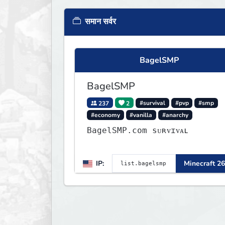
समान सर्वर
BagelSMP
BagelSMP
237
2
#survival
#pvp
#smp
#economy
#vanilla
#anarchy
BagelSMP.com ѕᴜʀᴠɪᴠᴀʟ
IP:
Minecraft 26