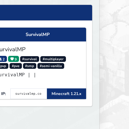
SurvivalMP
urvivalMP
2
9
#survival
#multiplayer
#pvp
#pve
#smp
#semi-vanilla
SurvivalMP | |
IP:
Minecraft 1.21.x