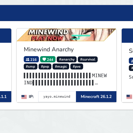
Minewind Anarchy
S
216
244
#anarchy
#survival
#smp
#pvp
#magic
#pve
▌▌▌▌▌▌▌▌▌▌▌▌▌▌▌▌▌▌▌▌▌▌▌MINEW
IND▌▌▌▌▌▌▌▌▌▌▌▌▌▌▌▌▌▌▌▌▌
▌▌▌▌▌▌▌▌▌▌▌▌▌▌▌▌▌▌▌▌▌▌▌▌▌▌▌▌
.1.1
IP:
Minecraft 26.1.2
▌▌▌▌▌▌▌▌▌▌▌▌▌▌▌▌▌▌▌▌▌▌▌▌