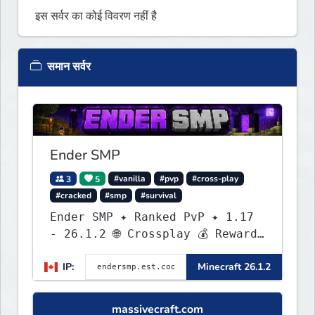
इस सर्वर का कोई विवरण नहीं है
समान सर्वर
Ender SMP
3
5
#vanilla
#pvp
#cross-play
#cracked
#smp
#survival
Ender SMP ✦ Ranked PvP ✦ 1.17
- 26.1.2 🌐 Crossplay 💰 Rewards
🛠 Custom Gear
IP:
Minecraft 26.1.2
massivecraft.com