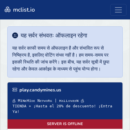
mclist.io
यह सर्वर संभवतः ऑफलाइन रहेगा
यह सर्वर काफी समय से ऑफलाइन है और संभावित रूप से
निष्क्रिय है, इसलिए वोटिंग संभव नहीं है। हम समय-समय पर
इसकी स्थिति की जांच करेंगे। इस बीच, यह सर्वर सूची में छुपा
रहेगा और केवल आर्काइव के माध्यम से पहुंच योग्य होगा।
play.candymines.us
௹ MɪɴᴇHɪᴅᴇ Nᴇᴛᴡᴏʀᴋ | ʜᴀʟʟᴏᴡᴇᴇɴ ௹
TIENDA » ¡Hasta el 20% de descuento! ¡Entra
Ya!
SERVER IS OFFLINE