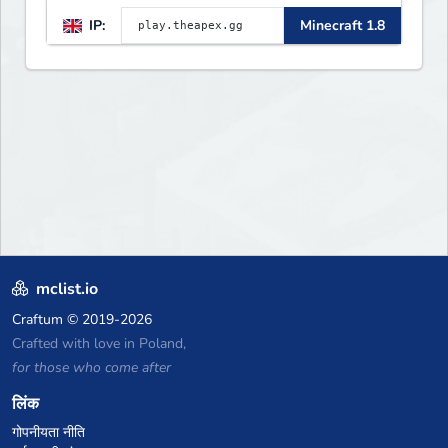
weeks • Region: Europe •
IP:
Minecraft 1.8
Teams: 8-man • Bow boosting
enabled • Combat tag: 15
seconds • 4 outposts · 4 daily
KoTHs PRIZE POOL — $1,200
PAYPAL website:
https://theapex.gg/
mclist.io
Craftum
© 2019-2026
Crafted with love in Poland,
for those who come after
लिंक
गोपनीयता नीति