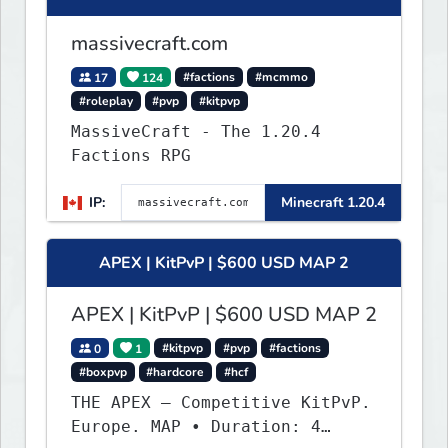
massivecraft.com
17
124
#factions
#mcmmo
#roleplay
#pvp
#kitpvp
MassiveCraft - The 1.20.4
Factions RPG
IP:
Minecraft 1.20.4
APEX | KitPvP | $600 USD MAP 2
APEX | KitPvP | $600 USD MAP 2
0
1
#kitpvp
#pvp
#factions
#boxpvp
#hardcore
#hcf
THE APEX — Competitive KitPvP.
Europe. MAP • Duration: 4