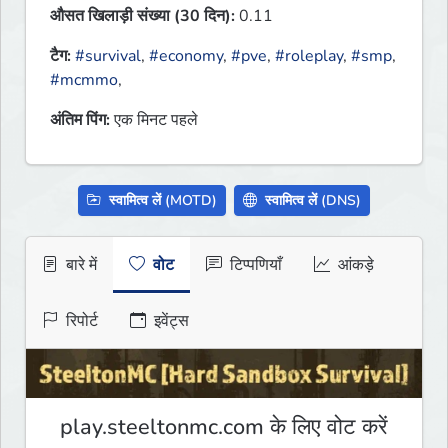
औसत खिलाड़ी संख्या (30 दिन):
0.11
टैग:
#survival
,
#economy
,
#pve
,
#roleplay
,
#smp
,
#mcmmo
,
अंतिम पिंग:
एक मिनट पहले
स्वामित्व लें (MOTD)
स्वामित्व लें (DNS)
बारे में
वोट
टिप्पणियाँ
आंकड़े
रिपोर्ट
इवेंट्स
play.steeltonmc.com के लिए वोट करें