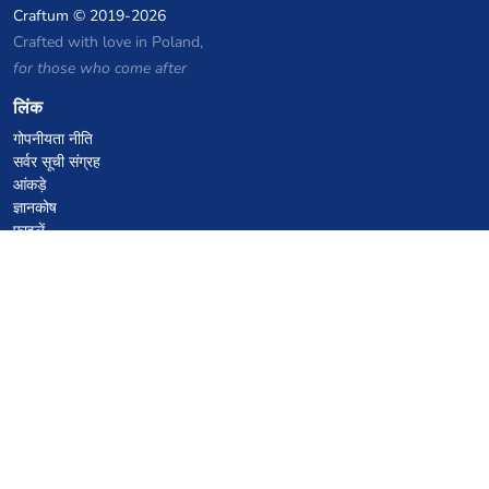
Craftum
© 2019-2026
Crafted with love in Poland,
for those who come after
लिंक
गोपनीयता नीति
सर्वर सूची संग्रह
आंकड़े
ज्ञानकोष
फाइलें
VPS होस्टिंग कूपन
netcup
Hetzner
SkillHost.pl
Minecraft होस्टिंग कूपन
Craftserve
IceHost.pl
AI कूपन