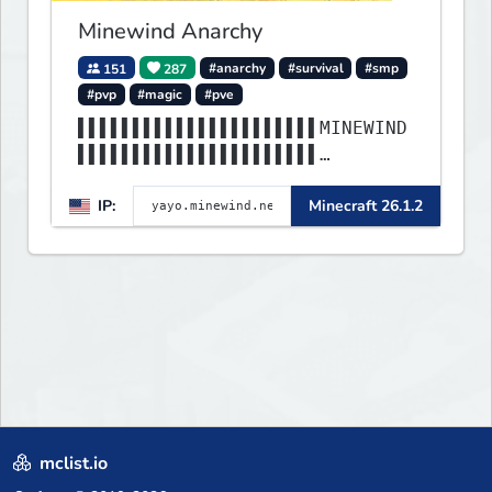
Minewind Anarchy
151
287
#anarchy
#survival
#smp
#pvp
#magic
#pve
▌▌▌▌▌▌▌▌▌▌▌▌▌▌▌▌▌▌▌▌▌▌MINEWIND
▌▌▌▌▌▌▌▌▌▌▌▌▌▌▌▌▌▌▌▌▌▌
▌▌▌▌▌▌▌▌▌▌▌▌▌▌▌▌▌▌▌▌▌▌▌▌▌▌▌▌▌▌
IP:
Minecraft 26.1.2
▌▌▌▌▌▌▌▌▌▌▌▌▌▌▌▌▌▌▌▌▌▌
mclist.io