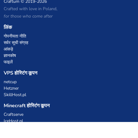
Craftum
© 2019-2026
Crafted with love in Poland,
for those who come after
लिंक
गोपनीयता नीति
सर्वर सूची संग्रह
आंकड़े
ज्ञानकोष
फाइलें
VPS होस्टिंग कूपन
netcup
Hetzner
SkillHost.pl
Minecraft होस्टिंग कूपन
Craftserve
IceHost.pl
AI कूपन