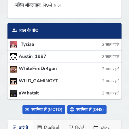
अंतिम ऑनलाइन:
पिछले साल
हाल के वोट
_Tysiaa_
2 साल पहले
Austin_1987
2 साल पहले
WhiteFireDr4gon
2 साल पहले
WILD_GAMINGYT
2 साल पहले
aWhatsit
2 साल पहले
स्वामित्व लें (MOTD)
स्वामित्व लें (DNS)
बारे में
टिप्पणियाँ
रिपोर्ट
इवेंट्स