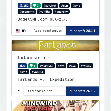
152
7
#survival
#pvp
#smp
#economy
#vanilla
#anarchy
BagelSMP.com ѕᴜʀᴠɪᴠᴀʟ
IP:
Minecraft 26.1.1
farlandsmc.net
0
1
#survival
#pvp
#pve
#towny
#smp
#vanilla
FarLands v5: Expedition
IP:
Minecraft 26.1.2