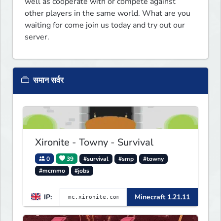
well as cooperate with or compete against 
other players in the same world. What are you 
waiting for come join us today and try out our 
server.
समान सर्वर
Xironite - Towny - Survival
0
39
#survival
#smp
#towny
#mcmmo
#jobs
IP:
Minecraft 1.21.11