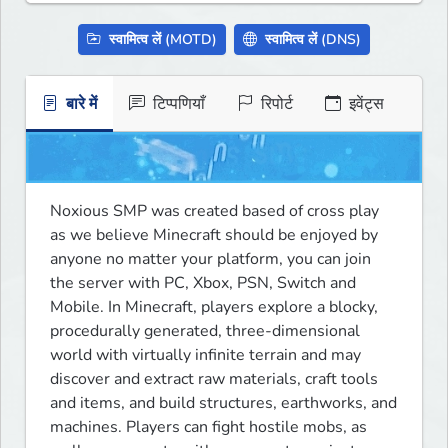
स्वामित्व लें (MOTD)
स्वामित्व लें (DNS)
बारे में
टिप्पणियाँ
रिपोर्ट
इवेंट्स
Noxious SMP was created based of cross play 
as we believe Minecraft should be enjoyed by 
anyone no matter your platform, you can join 
the server with PC, Xbox, PSN, Switch and 
Mobile. In Minecraft, players explore a blocky, 
procedurally generated, three-dimensional 
world with virtually infinite terrain and may 
discover and extract raw materials, craft tools 
and items, and build structures, earthworks, and 
machines. Players can fight hostile mobs, as 