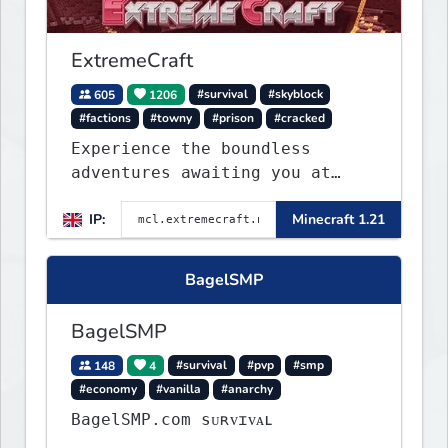
ExtremeCraft
605
1206
#survival
#skyblock
#factions
#towny
#prison
#cracked
Experience the boundless
adventures awaiting you at
ExtremeCraft.net! Embark on a
IP:
Minecraft 1.21
journey through a plethora of
exhilarating game modes,
blending both timeless
BagelSMP
classics and innovative new
experiences seamlessly.
BagelSMP
148
4
#survival
#pvp
#smp
#economy
#vanilla
#anarchy
BagelSMP.com ѕᴜʀᴠɪᴠᴀʟ