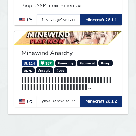
BagelSMP.com ѕᴜʀᴠɪᴠᴀʟ
IP:
Minecraft 26.1.1
Minewind Anarchy
124
287
#anarchy
#survival
#smp
#pvp
#magic
#pve
▌▌▌▌▌▌▌▌▌▌▌▌▌▌▌▌▌▌▌▌▌▌▌▌▌▌▌▌▌▌
▌▌▌▌▌▌▌▌▌▌▌▌▌▌▌▌▌▌▌▌▌▌
▌▌▌▌▌▌▌▌MINEWIND▌▌▌▌▌▌▌▌▌▌▌▌▌▌
IP:
Minecraft 26.1.2
▌▌▌▌▌▌▌▌▌▌▌▌▌▌▌▌▌▌▌▌▌▌