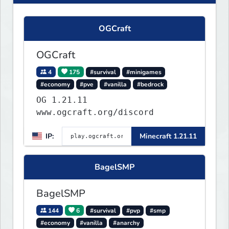
OGCraft
OGCraft
4
175
#survival
#minigames
#economy
#pve
#vanilla
#bedrock
OG 1.21.11
www.ogcraft.org/discord
IP:
Minecraft 1.21.11
BagelSMP
BagelSMP
144
6
#survival
#pvp
#smp
#economy
#vanilla
#anarchy