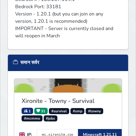
Bedrock Port: 33181

Version - 1.20.1 (but you can join on any 
version, 1.20.1 is recommended)

IMPORTANT - Server is currently closed and 
will reopen in March 
समान सर्वर
Xironite - Towny - Survival
1
31
#survival
#smp
#towny
#mcmmo
#jobs
IP:
Minecraft 1.21.11