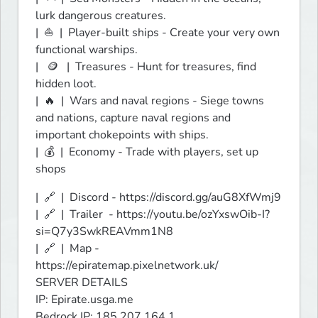
lurk dangerous creatures.

|  ⛵  |  Player-built ships - Create your very own 
functional warships.

|   🪙   |  Treasures - Hunt for treasures, find 
hidden loot.

|  🔥  |  Wars and naval regions - Siege towns 
and nations, capture naval regions and 
important chokepoints with ships.

|  💰  |  Economy - Trade with players, set up 
shops
|  🔗﻿  |  Discord - https://discord.gg/auG8XfWmj9

|  🔗 ﻿ |  Trailer  - https://youtu.be/ozYxswOib-I?
si=Q7y3SwkREAVmm1N8

|  🔗 ﻿ |  Map -  
https://epiratemap.pixelnetwork.uk/

SERVER DETAILS

IP: Epirate.usga.me

Bedrock IP: 185.207.164.1
