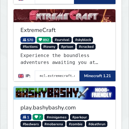
ExtremeCraft
570
892
#survival
#skyblock
#factions
#towny
#prison
#cracked
Experience the boundless
adventures awaiting you at
ExtremeCraft.net! Embark on a
IP:
Minecraft 1.21
journey through a plethora of
exhilarating game modes,
blending both timeless
classics and innovative new
experiences seamlessly.
play.bashybashy.com
1
7
#minigames
#parkour
#bedwars
#mobarena
#zombie
#deathrun