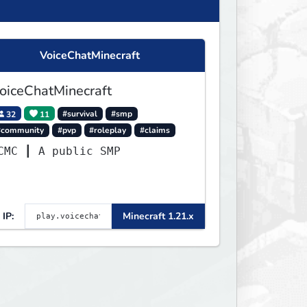
VoiceChatMinecraft
oiceChatMinecraft
32
11
#survival
#smp
#community
#pvp
#roleplay
#claims
VCMC ┃ A public SMP
IP:
Minecraft 1.21.x