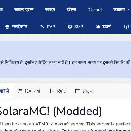
ोज
सामान्य प्रश्न
प्लगइन
इवेंट्स
Discord
उपकरण
स्काईब्लॉक
PVP
SMP
टाउनी
प
निष्क्रिय है, इसलिए वोटिंग संभव नहीं है। हम समय-समय पर इसकी स्थिति की जां
ारे में
टिप्पणियाँ
रिपोर्ट
इवेंट्स
SolaraMC! (Modded)
! I am hosting an ATM9 Minecraft server. This server is perfect