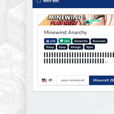
समान सर्वर
Minewind Anarchy
176
185
#anarchy
#survival
#smp
#pvp
#magic
#pve
▌▌▌▌▌▌▌▌▌▌▌▌▌▌▌▌▌▌▌▌▌▌▌▌▌▌▌
▌▌▌▌▌▌▌▌▌▌▌▌▌▌▌▌▌▌▌▌▌▌▌▌
▌▌▌▌▌▌▌▌▌▌▌▌▌▌▌▌▌▌▌MINEWIND
▌▌▌▌▌▌▌▌▌▌▌▌▌▌▌▌▌▌▌▌▌▌▌▌
IP:
Minecraft 26