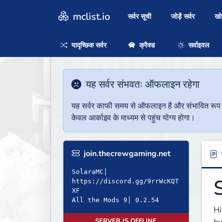
mclist.io
सर्वर सूची
जोड़ें सर्वर
ख
यादृच्छिक सर्वर
क्रैक्ड
सर्वाइवल
यह सर्वर संभवतः ऑफलाइन रहेगा
यह सर्वर काफी समय से ऑफलाइन है और संभावित रूप से 
केवल आर्काइव के माध्यम से पहुंच योग्य होगा।
join.thecrewgaming.net
ब
SolaraMC│
https://discord.gg/9rrWcKQT
XF
All the Mods 9│ 0.2.54
Hi
SERVER IS OFFLINE