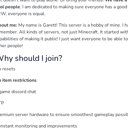
t doesn't want to play alone. Or bring your friends! 
We have a 
ol people
. I am dedicated to making sure everyone has a good 
W, everyone is equal.
out me:
 My name is Garett! This server is a hobby of mine. I ha
member. All kinds of servers, not just Minecraft. It started wit
pabilities of making it public! I just want everyone to be able t
her people!
hy should I join?
 resets  
 item restrictions
game discord chat  
P  
emium server hardware to ensure smoothest gameplay possib
nstant monitoring and improvements  