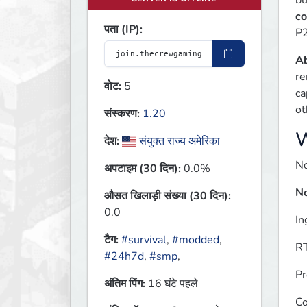
bu
co
पता (IP):
P2
Ab
re
वोट:
5
ca
ot
संस्करण:
1.20
W
देश:
संयुक्त राज्य अमेरिका
No
अपटाइम (30 दिन):
0.0%
No
औसत खिलाड़ी संख्या (30 दिन):
0.0
In
टैग:
#survival
,
#modded
,
RT
#24h7d
,
#smp
,
Pr
अंतिम पिंग:
16 घंटे पहले
Co