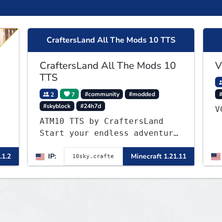
CraftersLand All The Mods 10 TTS
CraftersLand All The Mods 10
V
TTS
2
7
#community
#modded
#skyblock
#24h7d
▌
ATM10 TTS by CraftersLand
▌
Start your endless adventure
now! v2.0.2
.1.2
IP:
Minecraft 1.21.11