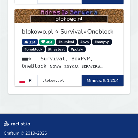
blokowo.pl ⭐ Survival⭐Oneblock
334
404
#survival
#pvp
#boxpvp
#oneblock
#lifesteal
#polski
■■⭐ - Survival, BoxPvP,
OneBlock ɴᴏᴡᴀ ᴇᴅʏᴄᴊᴀ ꜱᴇʀᴡᴇʀᴀ
ᴡʏꜱᴛᴀʀᴛᴏᴡᴀʟᴀ!
IP:
Minecraft 1.21.4
mclist.io
Craftum
© 2019-2026