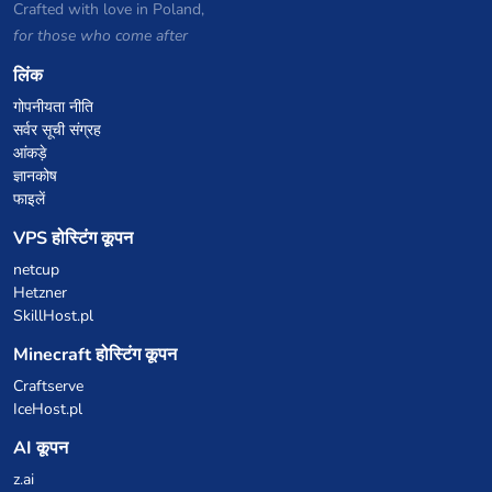
Crafted with love in Poland,
for those who come after
लिंक
गोपनीयता नीति
सर्वर सूची संग्रह
आंकड़े
ज्ञानकोष
फाइलें
VPS होस्टिंग कूपन
netcup
Hetzner
SkillHost.pl
Minecraft होस्टिंग कूपन
Craftserve
IceHost.pl
AI कूपन
z.ai