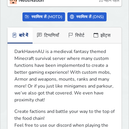
NeosNation
10 महीने पहले
स्वामित्व लें (MOTD)
स्वामित्व लें (DNS)
बारे में
टिप्पणियाँ
रिपोर्ट
इवेंट्स
DarkHavenAU is a medieval fantasy themed 
Minecraft survival server where many custom 
functions have been implemented to create a 
better gaming experience! With custom mobs, 
Armor and weapons, mounts, ranks and many 
more! Or if you just like minigames and parkour, 
we’ve also got that covered. We even have 
proximity chat!
Create factions and battle your way to the top of 
the food chain!

Feel free to use our discord when playing the 