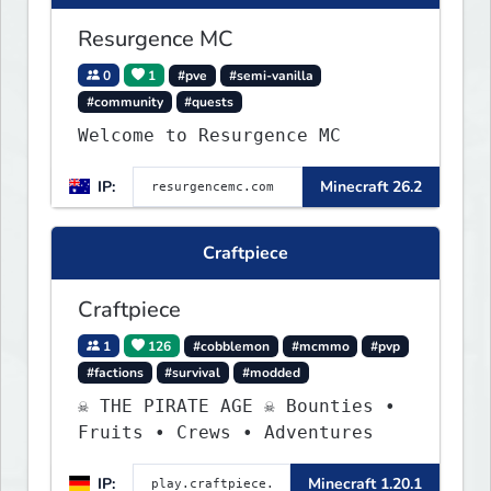
Resurgence MC
0
1
#pve
#semi-vanilla
#community
#quests
Welcome to Resurgence MC
IP:
Minecraft 26.2
Craftpiece
Craftpiece
1
126
#cobblemon
#mcmmo
#pvp
#factions
#survival
#modded
☠ THE PIRATE AGE ☠ Bounties •
Fruits • Crews • Adventures
IP:
Minecraft 1.20.1