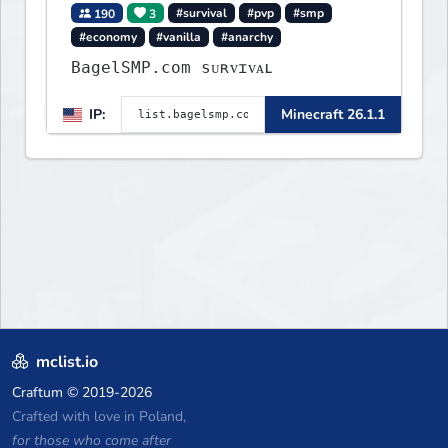
190
3
#survival
#pvp
#smp
#economy
#vanilla
#anarchy
BagelSMP.com ѕᴜʀᴠɪᴠᴀʟ
IP:
Minecraft 26.1.1
mclist.io
Craftum
© 2019-2026
Crafted with love in Poland,
for those who come after