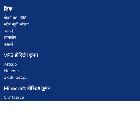
लिंक
गोपनीयता नीति
सर्वर सूची संग्रह
आंकड़े
ज्ञानकोष
फाइलें
VPS होस्टिंग कूपन
netcup
Hetzner
SkillHost.pl
Minecraft होस्टिंग कूपन
Craftserve
IceHost.pl
AI कूपन
z.ai
MiniMax