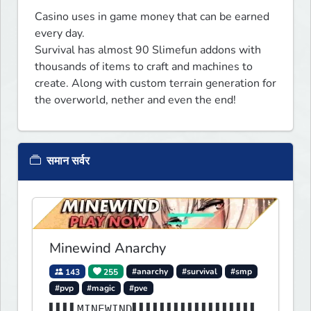
Casino uses in game money that can be earned 
every day.

Survival has almost 90 Slimefun addons with 
thousands of items to craft and machines to 
create. Along with custom terrain generation for 
the overworld, nether and even the end!
समान सर्वर
Minewind Anarchy
143
255
#anarchy
#survival
#smp
#pvp
#magic
#pve
▌▌▌▌MINEWIND▌▌▌▌▌▌▌▌▌▌▌▌▌▌▌▌▌▌