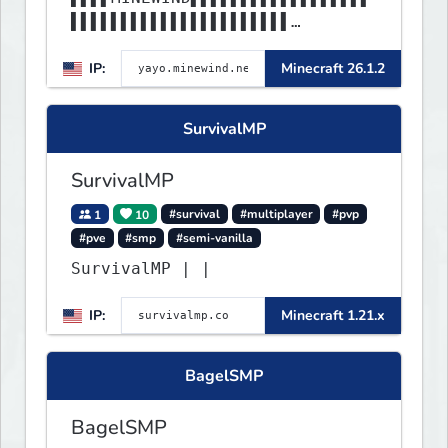
▌▌▌▌▌▌▌▌▌▌▌▌▌▌▌▌▌▌▌▌▌▌
▌▌▌▌▌▌▌▌▌▌▌▌▌▌▌▌▌▌▌▌▌▌▌▌▌▌▌▌▌▌
IP:
Minecraft 26.1.2
▌▌▌▌▌▌▌▌▌▌▌▌▌▌▌▌▌▌▌▌▌▌
SurvivalMP
SurvivalMP
1
10
#survival
#multiplayer
#pvp
#pve
#smp
#semi-vanilla
SurvivalMP | |
IP:
Minecraft 1.21.x
BagelSMP
BagelSMP