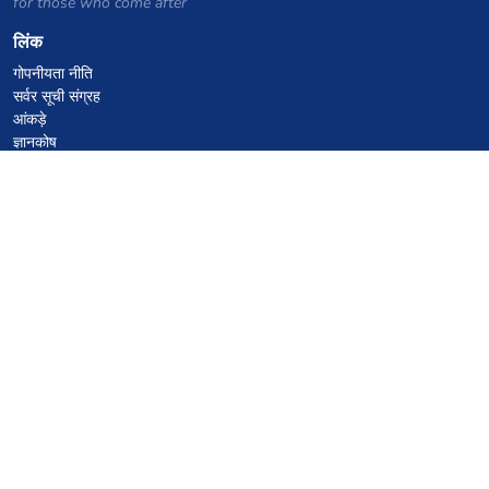
for those who come after
लिंक
गोपनीयता नीति
सर्वर सूची संग्रह
आंकड़े
ज्ञानकोष
फाइलें
VPS होस्टिंग कूपन
netcup
Hetzner
SkillHost.pl
Minecraft होस्टिंग कूपन
Craftserve
IceHost.pl
AI कूपन
z.ai
MiniMax