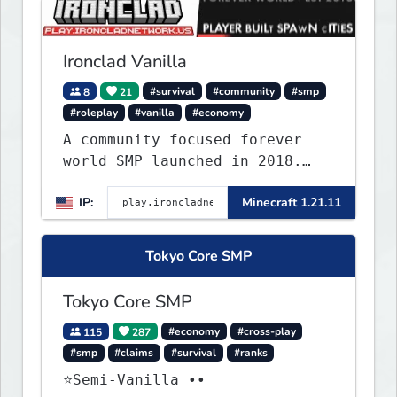
Ironclad Vanilla
8
21
#survival
#community
#smp
#roleplay
#vanilla
#economy
A community focused forever
world SMP launched in 2018.
Large community-built
IP:
Minecraft 1.21.11
functioning spawn cities with
no spawned in items or cheats.
Tokyo Core SMP
Tokyo Core SMP
115
287
#economy
#cross-play
#smp
#claims
#survival
#ranks
⭐Semi-Vanilla ••