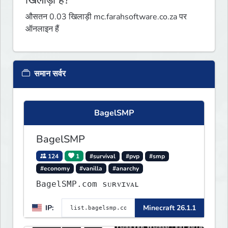
औसतन 0.03 खिलाड़ी mc.farahsoftware.co.za पर
ऑनलाइन हैं
समान सर्वर
BagelSMP
BagelSMP
124
1
#survival
#pvp
#smp
#economy
#vanilla
#anarchy
BagelSMP.com ѕᴜʀᴠɪᴠᴀʟ
IP:
Minecraft 26.1.1