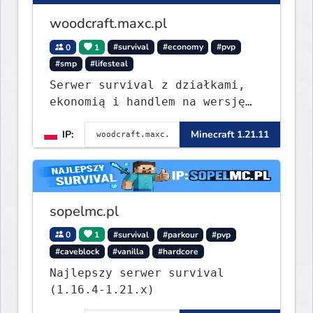
woodcraft.maxc.pl
0
1
#survival
#economy
#pvp
#smp
#lifesteal
Serwer survival z działkami,
ekonomią i handlem na wersję
1.8 - 26.1.1. Rekru ON
IP:
Minecraft 1.21.11
sopelmc.pl
0
1
#survival
#parkour
#pvp
#caveblock
#vanilla
#hardcore
Najlepszy serwer survival
(1.16.4-1.21.x)