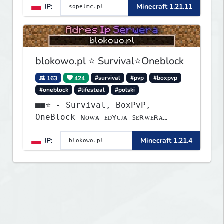
IP:
Minecraft 1.21.11
blokowo.pl ⭐ Survival⭐Oneblock
163
424
#survival
#pvp
#boxpvp
#oneblock
#lifesteal
#polski
■■⭐ - Survival, BoxPvP,
OneBlock ɴᴏᴡᴀ ᴇᴅʏᴄᴊᴀ ꜱᴇʀᴡᴇʀᴀ
ᴡʏꜱᴛᴀʀᴛᴏᴡᴀʟᴀ!
IP:
Minecraft 1.21.4