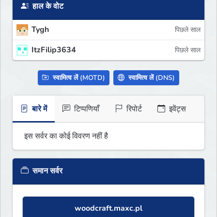
हाल के वोट
Tygh
पिछले साल
ItzFilip3634
पिछले साल
स्वामित्व लें (MOTD)
स्वामित्व लें (DNS)
बारे में
टिप्पणियाँ
रिपोर्ट
इवेंट्स
इस सर्वर का कोई विवरण नहीं है
समान सर्वर
woodcraft.maxc.pl