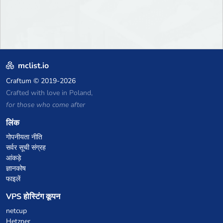
mclist.io
Craftum
© 2019-2026
Crafted with love in Poland,
for those who come after
लिंक
गोपनीयता नीति
सर्वर सूची संग्रह
आंकड़े
ज्ञानकोष
फाइलें
VPS होस्टिंग कूपन
netcup
Hetzner