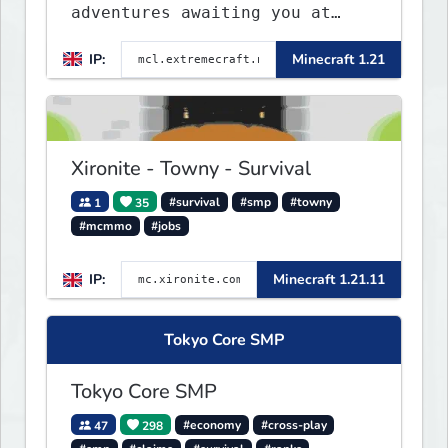
adventures awaiting you at
ExtremeCraft.net! Embark on a
IP:
Minecraft 1.21
journey through a plethora of
exhilarating game modes,
blending both timeless
classics and innovative new
experiences seamlessly.
Xironite - Towny - Survival
1
35
#survival
#smp
#towny
#mcmmo
#jobs
IP:
Minecraft 1.21.11
Tokyo Core SMP
Tokyo Core SMP
47
298
#economy
#cross-play