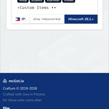
#smp
#claims
#survival
#ranks
⚡Custom Items ••
IP:
Minecraft 26.1.+
mclist.io
Craftum
© 2019-2026
Crafted with love in Poland,
for those who come after
लिंक