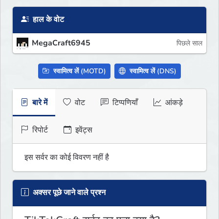
हाल के वोट
MegaCraft6945
पिछले साल
स्वामित्व लें (MOTD)
स्वामित्व लें (DNS)
बारे में
वोट
टिप्पणियाँ
आंकड़े
रिपोर्ट
इवेंट्स
इस सर्वर का कोई विवरण नहीं है
अक्सर पूछे जाने वाले प्रश्न