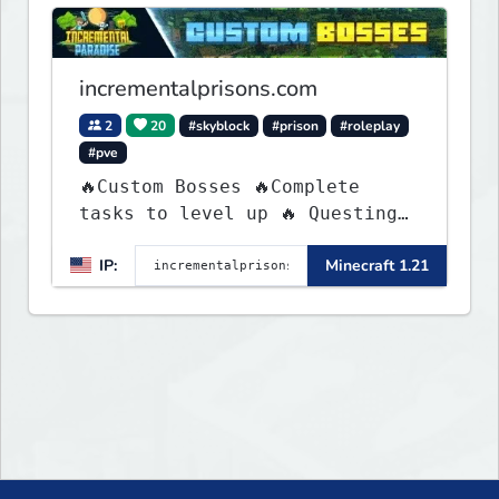
incrementalprisons.com
2
20
#skyblock
#prison
#roleplay
#pve
🔥Custom Bosses 🔥Complete
tasks to level up 🔥 Questing
🔥 Unique Abilities
IP:
Minecraft 1.21