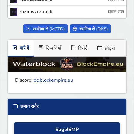
rozpuszczalnik
पिछले साल
स्वामित्व लें (MOTD)
स्वामित्व लें (DNS)
बारे में
टिप्पणियाँ
रिपोर्ट
इवेंट्स
Discord: 
dc.blockempire.eu
समान सर्वर
BagelSMP