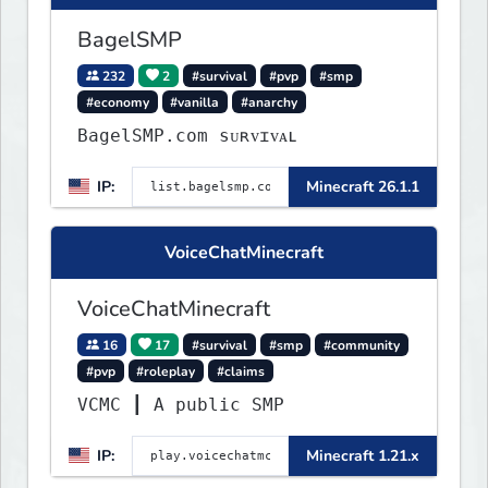
BagelSMP
232
2
#survival
#pvp
#smp
#economy
#vanilla
#anarchy
BagelSMP.com ѕᴜʀᴠɪᴠᴀʟ
IP:
Minecraft 26.1.1
VoiceChatMinecraft
VoiceChatMinecraft
16
17
#survival
#smp
#community
#pvp
#roleplay
#claims
VCMC ┃ A public SMP
IP:
Minecraft 1.21.x