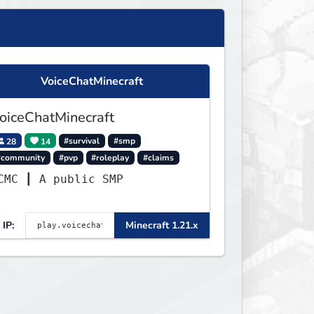
VoiceChatMinecraft
oiceChatMinecraft
28
14
#survival
#smp
#community
#pvp
#roleplay
#claims
VCMC ┃ A public SMP
IP:
Minecraft 1.21.x