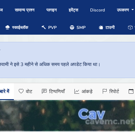
ोज
सामान्य प्रश्न
प्लगइन
इवेंट्स
Discord
उपकरण
स्काईब्लॉक
PVP
SMP
टाउनी
प
ै
वर स्वामी ने इसे 3 महीने से अधिक समय पहले अपडेट किया था।
ारे में
वोट
टिप्पणियाँ
आंकड़े
रिपोर्ट