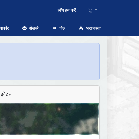
लॉग इन करें
ार्कोर
रोलप्ले
जेल
अराजकता
इवेंट्स