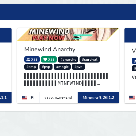
Minewind Anarchy
V
211
211
#anarchy
#survival
#smp
#pvp
#magic
#pve
▌▌▌▌▌▌▌▌▌▌▌▌▌▌▌▌▌▌▌▌▌▌▌▌▌▌▌▌
▌▌▌▌▌▌▌▌▌▌▌MINEWIND▌▌▌▌▌
▌▌▌▌▌▌▌▌▌▌▌▌▌▌▌▌▌▌▌▌▌▌▌▌▌▌▌▌
.1.1
IP:
Minecraft 26.1.2
▌▌▌▌▌▌▌▌▌▌▌▌▌▌▌▌▌▌▌▌▌▌▌▌