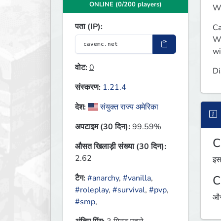
ONLINE (0/200 players)
We
पता (IP):
Ca
Wi
wi
वोट:
0
Di
संस्करण:
1.21.4
देश:
संयुक्त राज्य अमेरिका
अपटाइम (30 दिन):
99.59%
C
औसत खिलाड़ी संख्या (30 दिन):
2.62
इस
C
टैग:
#anarchy
,
#vanilla
,
#roleplay
,
#survival
,
#pvp
,
औस
#smp
,