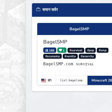
समान सर्वर
BagelSMP
BagelSMP
188
1
#survival
#pvp
#smp
#economy
#vanilla
#anarchy
BagelSMP.com ѕᴜʀᴠɪᴠᴀʟ
IP:
Minecraft 26