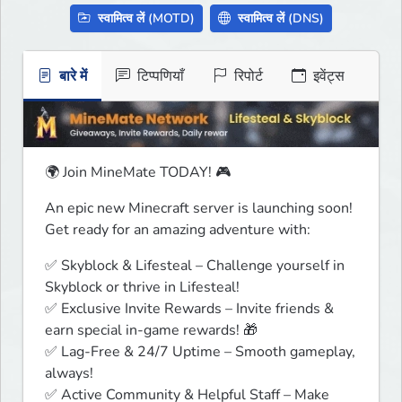
स्वामित्व लें (MOTD)
स्वामित्व लें (DNS)
बारे में
टिप्पणियाँ
रिपोर्ट
इवेंट्स
🌍 Join MineMate TODAY! 🎮
An epic new Minecraft server is launching soon! 
Get ready for an amazing adventure with:
✅ Skyblock & Lifesteal – Challenge yourself in 
Skyblock or thrive in Lifesteal!

✅ Exclusive Invite Rewards – Invite friends & 
earn special in-game rewards! 🎁

✅ Lag-Free & 24/7 Uptime – Smooth gameplay, 
always!

✅ Active Community & Helpful Staff – Make 