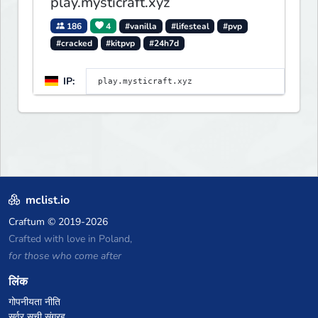
play.mysticraft.xyz
186
4
#vanilla
#lifesteal
#pvp
#cracked
#kitpvp
#24h7d
IP:
mclist.io
Craftum
© 2019-2026
Crafted with love in Poland,
for those who come after
लिंक
गोपनीयता नीति
सर्वर सूची संग्रह