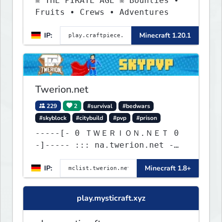
☠ THE PIRATE AGE ☠ Bounties •
Fruits • Crews • Adventures
IP:
Minecraft 1.20.1
Twerion.net
229
2
#survival
#bedwars
#skyblock
#citybuild
#pvp
#prison
-----[- 0 ＴＷＥＲＩＯＮ.ＮＥＴ 0
-]----- ::: na.twerion.net -
eu.twerion.net -
IP:
Minecraft 1.8+
as.twerion.net :::
play.mysticraft.xyz