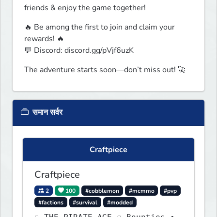
friends & enjoy the game together!
🔥 Be among the first to join and claim your 
rewards! 🔥

💬 Discord: discord.gg/pVjf6uzK
The adventure starts soon—don’t miss out! 🚀
समान सर्वर
Craftpiece
Craftpiece
2
100
#cobblemon
#mcmmo
#pvp
#factions
#survival
#modded