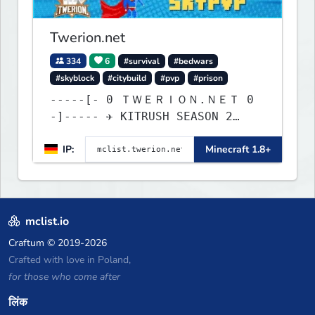
Twerion.net
334
6
#survival
#bedwars
#skyblock
#citybuild
#pvp
#prison
-----[- 0 ＴＷＥＲＩＯＮ.ＮＥＴ 0
-]----- ✈ KITRUSH SEASON 2
RELEASE ✈ 20% SALE NOW!
IP:
Minecraft 1.8+
mclist.io
Craftum
© 2019-2026
Crafted with love in Poland,
for those who come after
लिंक