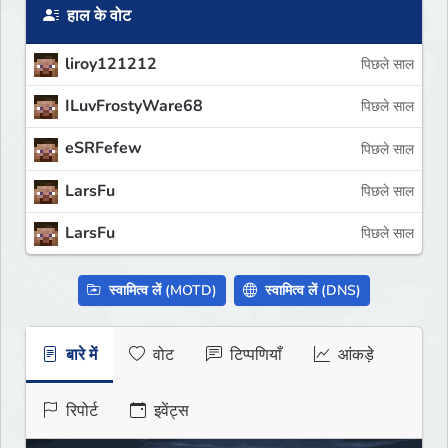
हाल के वोट
liroy121212
पिछले साल
ILuvFrostyWare68
पिछले साल
eSRFefew
पिछले साल
LarsFu
पिछले साल
LarsFu
पिछले साल
स्वामित्व लें (MOTD)
स्वामित्व लें (DNS)
बारे में
वोट
टिप्पणियाँ
आंकड़े
रिपोर्ट
इवेंट्स