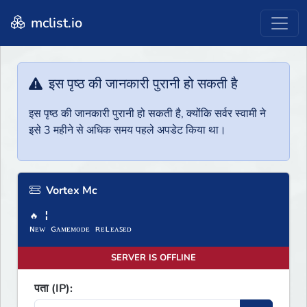
mclist.io
इस पृष्ठ की जानकारी पुरानी हो सकती है
इस पृष्ठ की जानकारी पुरानी हो सकती है, क्योंकि सर्वर स्वामी ने
इसे 3 महीने से अधिक समय पहले अपडेट किया था।
Vortex Mc
🔥 ╏
ɴᴇᴡ ɢᴀᴍᴇᴍᴏᴅᴇ ʀᴇʟᴇᴀꜱᴇᴅ
SERVER IS OFFLINE
पता (IP):