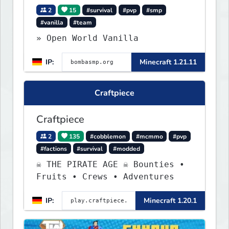
2
15
#survival
#pvp
#smp
#vanilla
#team
» Open World Vanilla
IP:
Minecraft 1.21.11
Craftpiece
Craftpiece
2
135
#cobblemon
#mcmmo
#pvp
#factions
#survival
#modded
☠ THE PIRATE AGE ☠ Bounties •
Fruits • Crews • Adventures
IP:
Minecraft 1.20.1