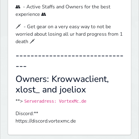
👥  - Active Staffs and Owners for the best 
experience 👥 
🗡️  - Get gear on a very easy way to not be 
worried about losing all ur hard progress from 1 
death 🗡️ 
-----------------------------
---
Owners: Krowwaclient,
xlost_ and joeliox
**> 
Serveradress: VortexMc.de
Discord:**

https://discord.vortexmc.de