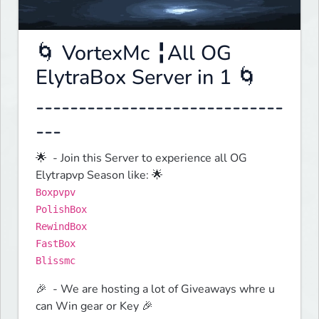
🌀 VortexMc ╏All OG
ElytraBox Server in 1 🌀
-----------------------------
---
🌟  - Join this Server to experience all OG 
Boxpvpv
PolishBox
RewindBox
FastBox
Blissmc
🎉  - We are hosting a lot of Giveaways whre u 
can Win gear or Key 🎉 