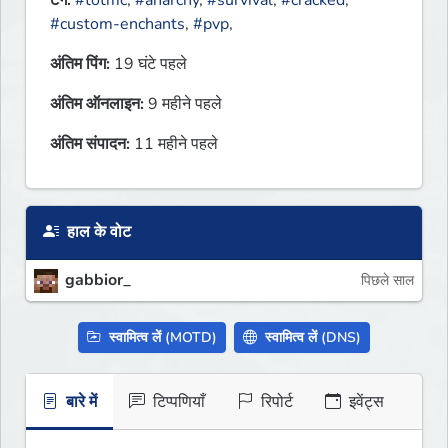
टैग:
#totmc
,
#anarchy
,
#survival
,
#cracked
,
#custom-enchants
,
#pvp
,
अंतिम पिंग:
19 घंटे पहले
अंतिम ऑनलाइन:
9 महीने पहले
अंतिम संपादन:
11 महीने पहले
हाल के वोट
gabbior_
पिछले साल
स्वामित्व लें (MOTD)
स्वामित्व लें (DNS)
बारे में
टिप्पणियाँ
रिपोर्ट
इवेंट्स