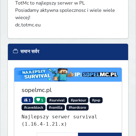
TotMc to najlepszy serwer w PL

Posiadamy aktywna spolecznosc i wiele wiele 
wiecej!

dc.totmc.eu
समान सर्वर
sopelmc.pl
1
1
#survival
#parkour
#pvp
#caveblock
#vanilla
#hardcore
Najlepszy serwer survival
(1.16.4-1.21.x)