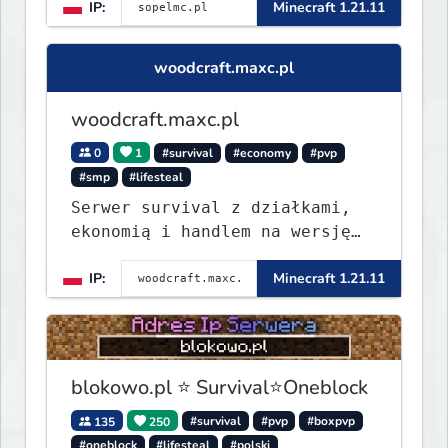
IP:
Minecraft 1.21.11
woodcraft.maxc.pl
woodcraft.maxc.pl
0
1
#survival
#economy
#pvp
#smp
#lifesteal
Serwer survival z działkami,
ekonomią i handlem na wersję
1.8 - 26.1.1. Rekru ON
IP:
Minecraft 1.21.11
blokowo.pl ⭐ Survival⭐Oneblock
135
250
#survival
#pvp
#boxpvp
#oneblock
#lifesteal
#polski