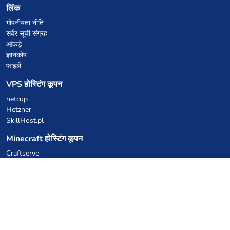
लिंक
गोपनीयता नीति
सर्वर सूची संग्रह
आंकड़े
ज्ञानकोष
फाइलें
VPS होस्टिंग कूपन
netcup
Hetzner
SkillHost.pl
Minecraft होस्टिंग कूपन
Craftserve
IceHost.pl
AI कूपन
z.ai
MiniMax