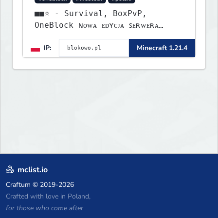
■■⭐ - Survival, BoxPvP,
OneBlock ɴᴏᴡᴀ ᴇᴅʏᴄᴊᴀ ꜱᴇʀᴡᴇʀᴀ
ᴡʏꜱᴛᴀʀᴛᴏᴡᴀʟᴀ!
IP:
Minecraft 1.21.4
mclist.io
Craftum
© 2019-2026
Crafted with love in Poland,
for those who come after