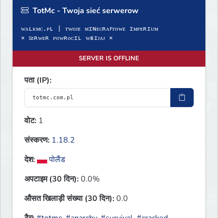
TotMc - Twoja sieć serwerow
ᴡᴀʟᴋᴍᴄ.ᴘʟ | ᴛᴡᴏᴊᴇ ᴍɪɴᴇᴄʀᴀꜰᴛᴏᴡᴇ ɪᴍᴘᴇʀɪᴜᴍ
× ꜱᴇʀᴡᴇʀ ᴘᴏᴡʀᴏᴄɪʟ ᴡʙɪᴊᴀᴊ ×
SERVER IS OFFLINE
पता (IP):
वोट:
1
संस्करण:
1.18.2
देश:
पोलैंड
अपटाइम (30 दिन):
0.0%
औसत खिलाड़ी संख्या (30 दिन):
0.0