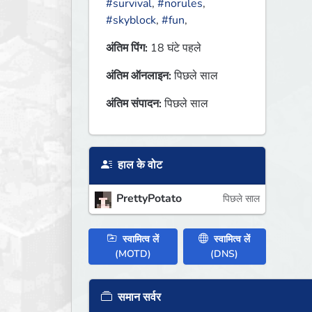
#survival
,
#norules
,
#skyblock
,
#fun
,
अंतिम पिंग:
18 घंटे पहले
अंतिम ऑनलाइन:
पिछले साल
अंतिम संपादन:
पिछले साल
हाल के वोट
PrettyPotato
पिछले साल
स्वामित्व लें
स्वामित्व लें
(MOTD)
(DNS)
समान सर्वर