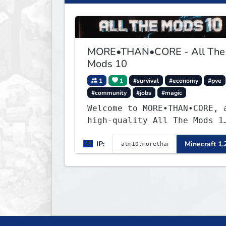
MORE•THAN•CORE - All The
Mods 10
1
1
#survival
#economy
#pve
#community
#jobs
#magic
Welcome to MORE•THAN•CORE, 
high-quality All The Mods 1
Minecraft server built for
IP:
Minecraft 1.
players who want a smooth,
polished, and rewarding
modded experience.