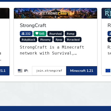
StrongCraft
R
232
545
#survival
#smp
#skyblock
#towny
#pvp
#cracked
StrongCraft is a Minecraft
R
a
network with Survival,
s
0
Creative, Skyblock, Prison,
W
Towny, PvP, LifeSteal,
m
21.1
IP:
Minecraft 1.21
Events, and more. Pick a
server and start playing.