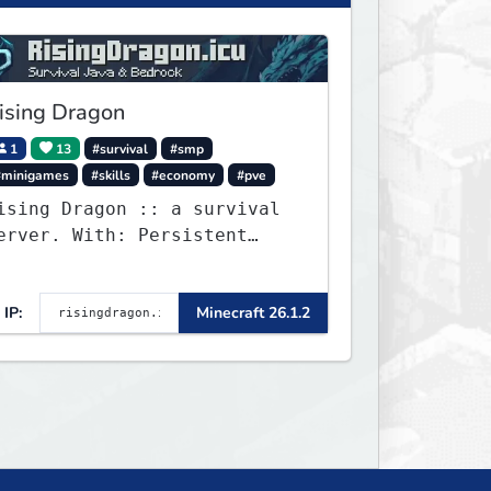
ising Dragon
1
13
#survival
#smp
#minigames
#skills
#economy
#pve
ising Dragon :: a survival
erver. With: Persistent
orlds, Skills, Ranks, &
ore...
IP:
Minecraft 26.1.2