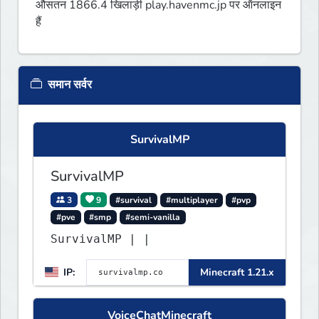
औसतन 1866.4 खिलाड़ी play.havenmc.jp पर ऑनलाइन
हैं
समान सर्वर
SurvivalMP
SurvivalMP
3
9
#survival
#multiplayer
#pvp
#pve
#smp
#semi-vanilla
SurvivalMP | |
IP:
Minecraft 1.21.x
VoiceChatMinecraft