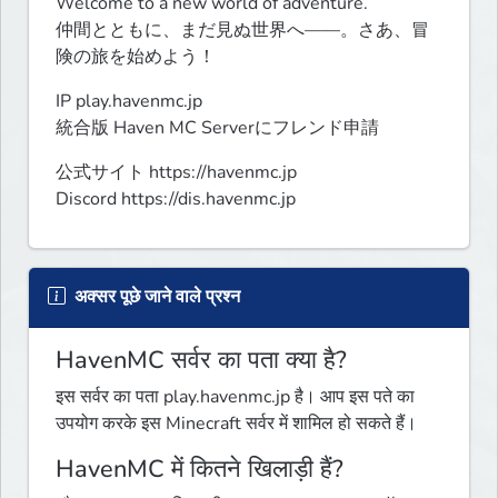
Welcome to a new world of adventure.

仲間とともに、まだ見ぬ世界へ――。さあ、冒
険の旅を始めよう！
IP play.havenmc.jp

統合版 Haven MC Serverにフレンド申請
公式サイト https://havenmc.jp

Discord https://dis.havenmc.jp
अक्सर पूछे जाने वाले प्रश्न
HavenMC सर्वर का पता क्या है?
इस सर्वर का पता play.havenmc.jp है। आप इस पते का
उपयोग करके इस Minecraft सर्वर में शामिल हो सकते हैं।
HavenMC में कितने खिलाड़ी हैं?