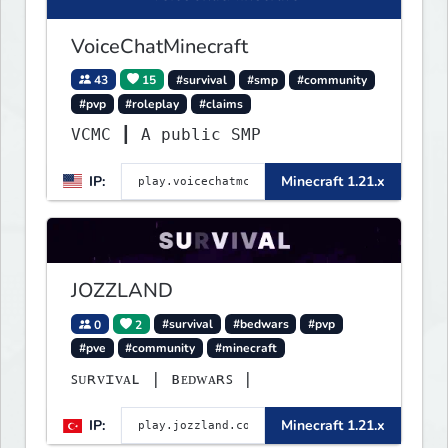
VoiceChatMinecraft
43
15
#survival
#smp
#community
#pvp
#roleplay
#claims
VCMC ┃ A public SMP
IP:
Minecraft 1.21.x
JOZZLAND
0
2
#survival
#bedwars
#pvp
#pve
#community
#minecraft
ꜱᴜʀᴠɪᴠᴀʟ | ʙᴇᴅᴡᴀʀꜱ |
IP:
Minecraft 1.21.x