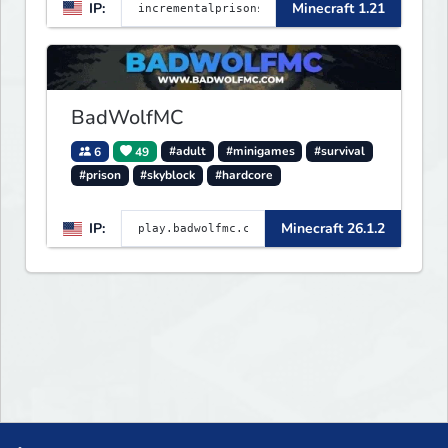
IP:
Minecraft 1.21
BadWolfMC
6
49
#adult
#minigames
#survival
#prison
#skyblock
#hardcore
IP:
Minecraft 26.1.2