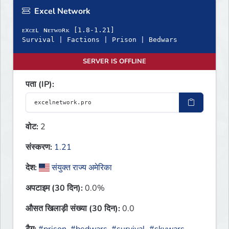
Excel Network
ᴇxᴄᴇʟ ɴᴇᴛᴡᴏʀᴋ [1.8-1.21]
Survival | Factions | Prison | Bedwars
SERVER IS OFFLINE
पता (IP):
वोट:
2
संस्करण:
1.21
देश:
संयुक्त राज्य अमेरिका
अपटाइम (30 दिन):
0.0%
औसत खिलाड़ी संख्या (30 दिन):
0.0