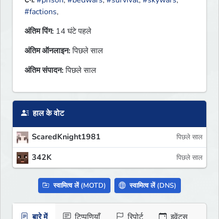
टैग:
#prison
,
#bedwars
,
#survival
,
#skywars
,
#factions
,
अंतिम पिंग:
14 घंटे पहले
अंतिम ऑनलाइन:
पिछले साल
अंतिम संपादन:
पिछले साल
हाल के वोट
ScaredKnight1981
पिछले साल
342K
पिछले साल
स्वामित्व लें (MOTD)
स्वामित्व लें (DNS)
बारे में
टिप्पणियाँ
रिपोर्ट
इवेंट्स