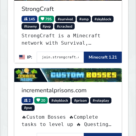
StrongCraft
145
795
#survival
#smp
#skyblock
#towny
#pvp
#cracked
StrongCraft is a Minecraft
network with Survival,
Creative, Skyblock, Prison,
IP:
Minecraft 1.21
Towny, PvP, LifeSteal, Events,
and more. Pick a server and
start playing.
incrementalprisons.com
2
20
#skyblock
#prison
#roleplay
#pve
🔥Custom Bosses 🔥Complete
tasks to level up 🔥 Questing
🔥 Unique Abilities