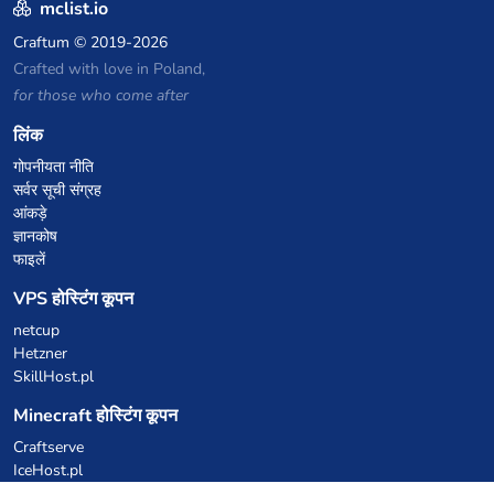
mclist.io
Craftum
© 2019-2026
Crafted with love in Poland,
for those who come after
लिंक
गोपनीयता नीति
सर्वर सूची संग्रह
आंकड़े
ज्ञानकोष
फाइलें
VPS होस्टिंग कूपन
netcup
Hetzner
SkillHost.pl
Minecraft होस्टिंग कूपन
Craftserve
IceHost.pl