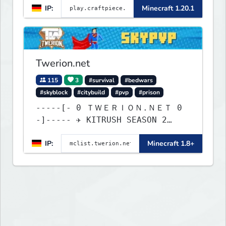
IP:
Minecraft 1.20.1
Twerion.net
115
3
#survival
#bedwars
#skyblock
#citybuild
#pvp
#prison
-----[- 0 ＴＷＥＲＩＯＮ.ＮＥＴ 0
-]----- ✈ KITRUSH SEASON 2
RELEASE ✈ 1d, 16h, 42m
IP:
Minecraft 1.8+