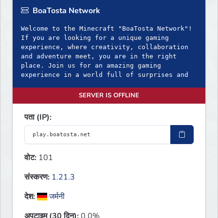
BoaTosta Network
Welcome to the Minecraft "BoaTosta Network"!
If you are looking for a unique gaming
experience, where creativity, collaboration
and adventure meet, you are in the right
place. Join us for an amazing gaming
experience in a world full of surprises and
SERVER IS OFFLINE
पता (IP):
वोट:
101
संस्करण:
1.21.3
देश:
जर्मनी
अपटाइम (30 दिन):
0.0%