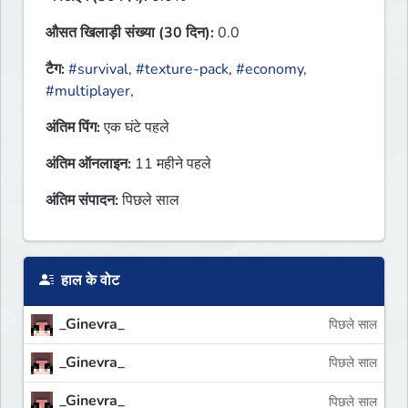
औसत खिलाड़ी संख्या (30 दिन):
0.0
टैग:
#survival
,
#texture-pack
,
#economy
,
#multiplayer
,
अंतिम पिंग:
एक घंटे पहले
अंतिम ऑनलाइन:
11 महीने पहले
अंतिम संपादन:
पिछले साल
हाल के वोट
_Ginevra_
पिछले साल
_Ginevra_
पिछले साल
_Ginevra_
पिछले साल