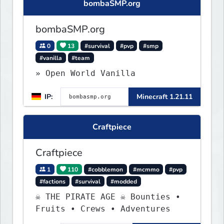
bombaSMP.org
bombaSMP.org
0
13
#survival
#pvp
#smp
#vanilla
#team
» Open World Vanilla
IP:
Minecraft 1.21.11
Craftpiece
Craftpiece
1
110
#cobblemon
#mcmmo
#pvp
#factions
#survival
#modded
☠ THE PIRATE AGE ☠ Bounties •
Fruits • Crews • Adventures