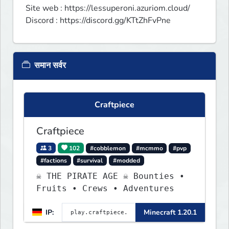
Site web : https://lessuperoni.azuriom.cloud/

Discord : https://discord.gg/KTtZhFvPne
समान सर्वर
Craftpiece
Craftpiece
3
102
#cobblemon
#mcmmo
#pvp
#factions
#survival
#modded
☠ THE PIRATE AGE ☠ Bounties •
Fruits • Crews • Adventures
IP:
Minecraft 1.20.1