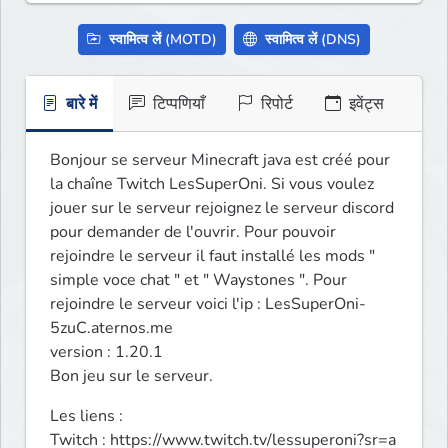
स्वामित्व लें (MOTD)
स्वामित्व लें (DNS)
बारे में
टिप्पणियाँ
रिपोर्ट
इवेंट्स
Bonjour se serveur Minecraft java est créé pour 
la chaîne Twitch LesSuperOni. Si vous voulez 
jouer sur le serveur rejoignez le serveur discord 
pour demander de l'ouvrir. Pour pouvoir 
rejoindre le serveur il faut installé les mods " 
simple voce chat " et " Waystones ". Pour 
rejoindre le serveur voici l'ip : LesSuperOni-
5zuC.aternos.me

version : 1.20.1

Bon jeu sur le serveur.
Les liens :

Twitch : https://www.twitch.tv/lessuperoni?sr=a
