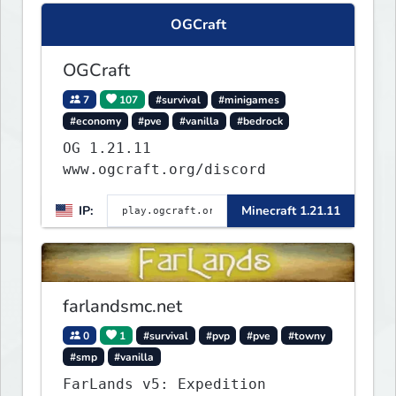
OGCraft
OGCraft
7
107
#survival
#minigames
#economy
#pve
#vanilla
#bedrock
OG 1.21.11
www.ogcraft.org/discord
IP:
Minecraft 1.21.11
farlandsmc.net
0
1
#survival
#pvp
#pve
#towny
#smp
#vanilla
FarLands v5: Expedition