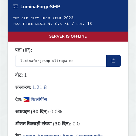
LuminaForgeSMP
ᴛʜᴇ ᴏʟᴅ ᴄɪᴛʏ ꜰʀᴏᴍ ʏᴇᴀʀ 2023
ᴛᴀꜱᴋ ꜰᴏʀᴄᴇ ᴍɪꜱꜱɪᴏɴ: ɢ.ᴀ-xʟ / ᴏᴄᴛ. 13
SERVER IS OFFLINE
पता (IP):
वोट:
1
संस्करण:
1.21.8
देश:
फिलीपींस
अपटाइम (30 दिन):
0.0%
औसत खिलाड़ी संख्या (30 दिन):
0.0