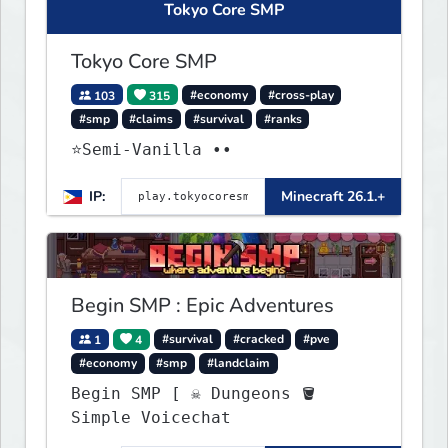
Tokyo Core SMP
Tokyo Core SMP
103
315
#economy
#cross-play
#smp
#claims
#survival
#ranks
⭐Semi-Vanilla ••
IP:
Minecraft 26.1.+
Begin SMP : Epic Adventures
1
4
#survival
#cracked
#pve
#economy
#smp
#landclaim
Begin SMP [ ☠ Dungeons 🪣
Simple Voicechat