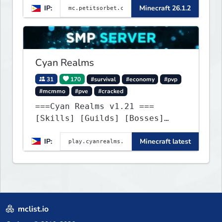
IP:
Minecraft 26.1.2
Cyan Realms
31
170
#survival
#economy
#pvp
#mcmmo
#pve
#cracked
===Cyan Realms v1.21 ===
[Skills] [Guilds] [Bosses]
[Unique] [No Griefing]
IP:
Minecraft latest
mclist.io