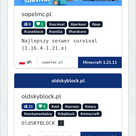
sopelmc.pl
0
1
#survival
#parkour
#pvp
#caveblock
#vanilla
#hardcore
Najlepszy serwer survival
(1.16.4-1.21.x)
IP:
Minecraft 1.21.11
oldskyblock.pl
oldskyblock.pl
21
3
#old
#serwer
#stary
#sentymentalny
#skyblock
#minecraft
OldSKYBLOCK ██