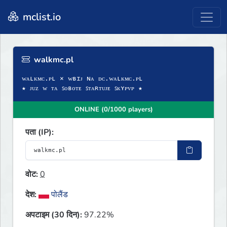
mclist.io
walkmc.pl
ᴡᴀʟᴋᴍᴄ.ᴘʟ × ᴡʙɪᴊ ɴᴀ ᴅᴄ.ᴡᴀʟᴋᴍᴄ.ᴘʟ
★ ᴊᴜᴢ ᴡ ᴛᴀ ꜱᴏʙᴏᴛᴇ ꜱᴛᴀʀᴛᴜᴊᴇ ꜱᴋʏᴘᴠᴘ ★
ONLINE (0/1000 players)
पता (IP):
वोट:
0
देश:
पोलैंड
अपटाइम (30 दिन):
97.22%