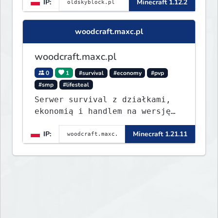
IP:
Minecraft 1.12.2
woodcraft.maxc.pl
woodcraft.maxc.pl
0
1
#survival
#economy
#pvp
#smp
#lifesteal
Serwer survival z działkami,
ekonomią i handlem na wersję
1.8 - 26.1.1. Rekru ON
IP:
Minecraft 1.21.11