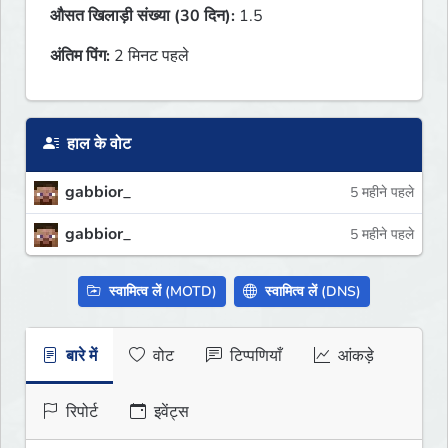
औसत खिलाड़ी संख्या (30 दिन):
1.5
अंतिम पिंग:
2 मिनट पहले
हाल के वोट
gabbior_
5 महीने पहले
gabbior_
5 महीने पहले
स्वामित्व लें (MOTD)
स्वामित्व लें (DNS)
बारे में
वोट
टिप्पणियाँ
आंकड़े
रिपोर्ट
इवेंट्स