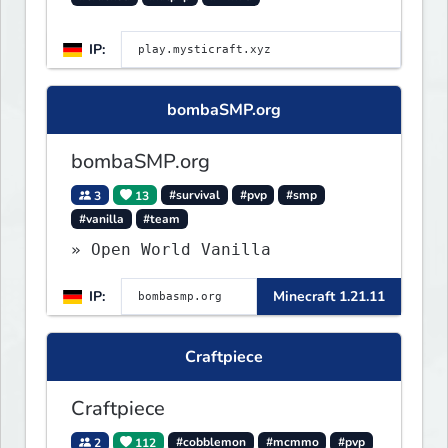
IP:
bombaSMP.org
bombaSMP.org
3
13
#survival
#pvp
#smp
#vanilla
#team
» Open World Vanilla
IP:
Minecraft 1.21.11
Craftpiece
Craftpiece
2
112
#cobblemon
#mcmmo
#pvp