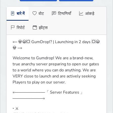
बारे में
वोट
टिप्पणियाँ
आंकड़े
रिपोर्ट
इवेंट्स
«─ 💀😭💥 GumDrop!? | Launching in 2 days 💥😭
💀 ─»
Welcome to Gumdrop! We are a brand-new, 
true anarchy server preparing to open our gates 
to a world where you can do anything. We are 
VERY close to launch and are actively seeking 
Players to play on our server.
«───────────「 Server Features 」
───────────»
‣ ⚔️
