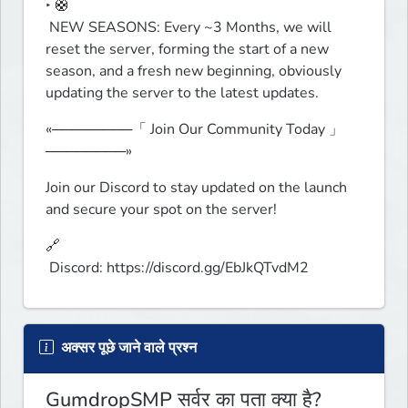
‣ 🛟

 NEW SEASONS: Every ~3 Months, we will 
reset the server, forming the start of a new 
season, and a fresh new beginning, obviously 
updating the server to the latest updates.
«────────「 Join Our Community Today 」
────────»
Join our Discord to stay updated on the launch 
and secure your spot on the server!
🔗

 Discord: https://discord.gg/EbJkQTvdM2
अक्सर पूछे जाने वाले प्रश्न
GumdropSMP सर्वर का पता क्या है?