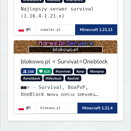
Najlepszy serwer survival
(1.16.4-1.21.x)
IP:
Minecraft 1.21.11
blokowo.pl ⭐ Survival⭐Oneblock
158
419
#survival
#pvp
#boxpvp
#oneblock
#lifesteal
#polski
■■⭐ - Survival, BoxPvP,
OneBlock ɴᴏᴡᴀ ᴇᴅʏᴄᴊᴀ ꜱᴇʀᴡᴇʀᴀ
ᴡʏꜱᴛᴀʀᴛᴏᴡᴀʟᴀ!
IP:
Minecraft 1.21.4