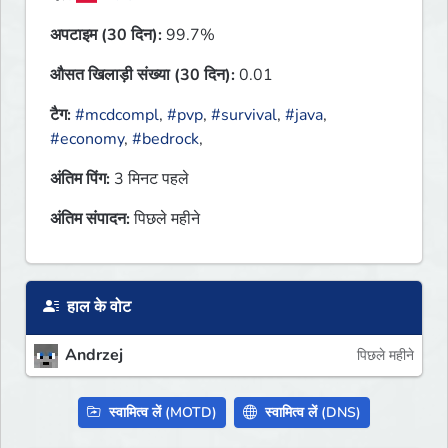
अपटाइम (30 दिन):
99.7%
औसत खिलाड़ी संख्या (30 दिन):
0.01
टैग:
#mcdcompl
,
#pvp
,
#survival
,
#java
,
#economy
,
#bedrock
,
अंतिम पिंग:
3 मिनट पहले
अंतिम संपादन:
पिछले महीने
हाल के वोट
Andrzej
पिछले महीने
स्वामित्व लें (MOTD)
स्वामित्व लें (DNS)