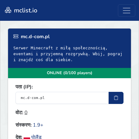
mclist.io
mc.d-com.pl
Serwer Minecraft z miłą społecznością,
eventami i przyjemną rozgrywką. Wbij, pograj
i znajdź coś dla siebie.
ONLINE (0/100 players)
पता (IP):
वोट:
0
संस्करण:
1.9+
देश:
पोलैंड