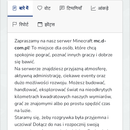
बारे में
वोट
टिप्पणियाँ
आंकड़े
रिपोर्ट
इवेंट्स
Zapraszamy na nasz serwer Minecraft 
mc.d-
com.pl
! To miejsce dla osób, które chcą 
spokojnie pograć, poznać innych graczy i dobrze 
się bawić.

Na serwerze znajdziesz przyjazną atmosferę, 
aktywną administrację, ciekawe eventy oraz 
dużo możliwości rozwoju. Możesz budować, 
handlować, eksplorować świat na nieodkrytych 
kilometrach kwadratowych naszych wymiarów, 
grać ze znajomymi albo po prostu spędzić czas 
na luzie.

Staramy się, żeby rozgrywka była przyjemna i 
uczciwa! Dołącz do nas i rozpocznij swoją 