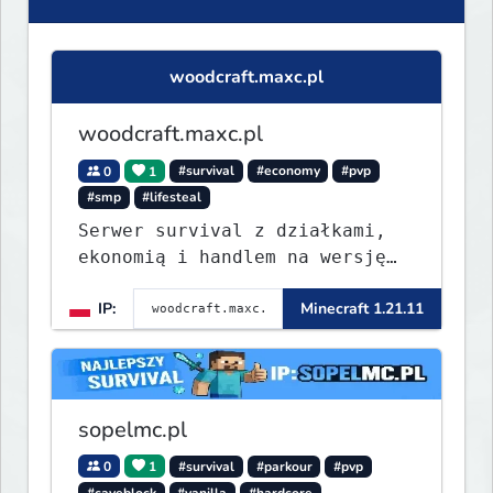
woodcraft.maxc.pl
woodcraft.maxc.pl
0
1
#survival
#economy
#pvp
#smp
#lifesteal
Serwer survival z działkami,
ekonomią i handlem na wersję
1.8 - 26.1.1. Rekru ON
IP:
Minecraft 1.21.11
sopelmc.pl
0
1
#survival
#parkour
#pvp
#caveblock
#vanilla
#hardcore