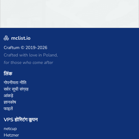
mclist.io
Craftum
© 2019-2026
Crafted with love in Poland,
for those who come after
लिंक
गोपनीयता नीति
सर्वर सूची संग्रह
आंकड़े
ज्ञानकोष
फाइलें
VPS होस्टिंग कूपन
netcup
Hetzner