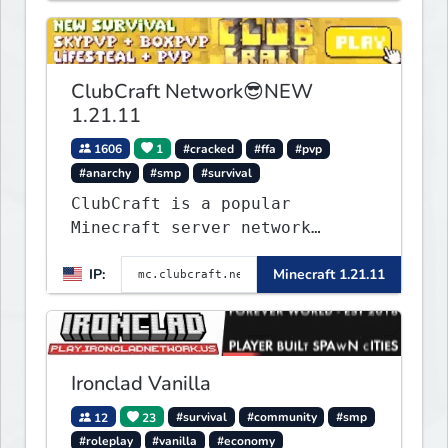
updates, new features, and
endless adventures!
ClubCraft Network😎NEW
1.21.11
1606
1
#cracked
#ffa
#pvp
#anarchy
#smp
#survival
ClubCraft is a popular
Minecraft server network
offering a variety of game
IP:
Minecraft 1.21.11
modes, including Survival,
Lifesteal, FFA BoxPVP,
SkyBlock, KitPVP and many
more.
Ironclad Vanilla
12
23
#survival
#community
#smp
#roleplay
#vanilla
#economy