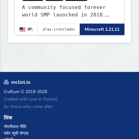
A community focused forever
world SMP launched in 2018.
Large community-built
IP:
Minecraft 1.21.11
functioning spawn cities with
no spawned in items or cheats.
mclist.io
Craftum
© 2019-2026
Crafted with love in Poland,
for those who come after
लिंक
गोपनीयता नीति
सर्वर सूची संग्रह