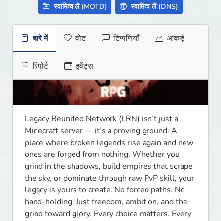
स्वामित्व लें (MOTD)
स्वामित्व लें (DNS)
बारे में
वोट
टिप्पणियाँ
आंकड़े
रिपोर्ट
इवेंट्स
Legacy Reunited Network (LRN) isn’t just a 
Minecraft server — it’s a proving ground. A 
place where broken legends rise again and new 
ones are forged from nothing. Whether you 
grind in the shadows, build empires that scrape 
the sky, or dominate through raw PvP skill, your 
legacy is yours to create. No forced paths. No 
hand-holding. Just freedom, ambition, and the 
grind toward glory. Every choice matters. Every 