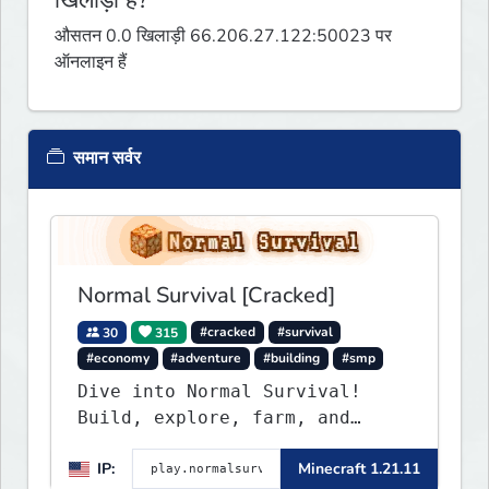
औसतन 0.0 खिलाड़ी 66.206.27.122:50023 पर
ऑनलाइन हैं
समान सर्वर
Normal Survival [Cracked]
30
315
#cracked
#survival
#economy
#adventure
#building
#smp
Dive into Normal Survival!
Build, explore, farm, and
create with a friendly
IP:
Minecraft 1.21.11
community. Enjoy weekly