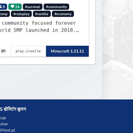
9
24
#survival
#community
#smp
#roleplay
#vanilla
#economy
 community focused forever
orld SMP launched in 2018.
arge community-built
unctioning spawn cities
IP:
Minecraft 1.21.11
ith no spawned in items or
heats.
 होस्टिंग कूपन
cup
zner
llHost.pl