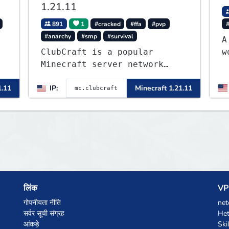
1.21.11
891
1
#cracked
#ffa
#pvp
#anarchy
#smp
#survival
A
ClubCraft is a popular
w
Minecraft server network
L
offering a variety of game
f
1.11
IP:
Minecraft 1.21.11
modes, including Survival,
w
Lifesteal, FFA BoxPVP,
c
SkyBlock, KitPVP and many
more.
लिंक
VPS
गोपनीयता नीति
net
सर्वर सूची संग्रह
Het
आंकड़े
Ski