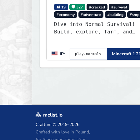
19
327
#cracked
#survival
#economy
#adventure
#building
#smp
Dive into Normal Survival!
Build, explore, farm, and
create with a friendly
community. Enjoy weekly
IP:
Minecraft 1.2
updates, new features, and
endless adventures!
mclist.io
Craftum
© 2019-2026
Crafted with love in Poland,
for those who come after