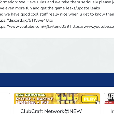
formation: We Have rules and we take them seriously please joi
ve even more fun and get the game leaks/update leaks

d we have good cool staff really nice when u get to know th
iscord.gg/5TKJwe4Uxq                                                                                               
tps://www.youtube.com/@Jaytend039 https://www.youtube.
ClubCraft Network😎NEW
I