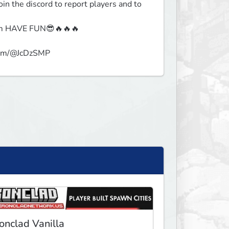
n the discord to report players and to 
em HAVE FUN😎🔥🔥🔥 

com/@JcDzSMP
ronclad Vanilla