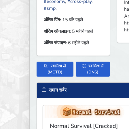
#economy
,
#cross-play
,
In
#smp
,
ha
An
अंतिम पिंग:
15 घंटे पहले
https://d
ht
अंतिम ऑनलाइन:
5 महीने पहले
अंतिम संपादन:
6 महीने पहले
स्वामित्व लें
स्वामित्व लें
(MOTD)
(DNS)
समान सर्वर
Normal Survival [Cracked]