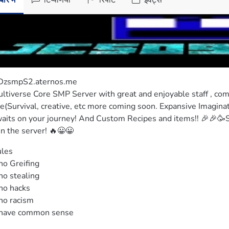
ारे में
टिप्पणियाँ
रिपोर्ट
इवेंट्स
DzsmpS2.aternos.me

ltiverse Core SMP Server with great and enjoyable staff , co
ke(Survival, creative, etc more coming soon. Expansive Imaginati
aits on your journey! And Custom Recipes and items!! 🎉🎉🥳So
in the server! 🔥😀😀
les

no Greifing

no stealing

no hacks

no racism

have common sense