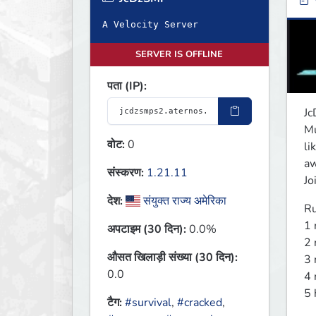
ब
A Velocity Server
SERVER IS OFFLINE
पता (IP):
Jc
Mu
वोट:
0
li
aw
संस्करण:
1.21.11
Jo
देश:
संयुक्त राज्य अमेरिका
Ru
1 
अपटाइम (30 दिन):
0.0%
2 
औसत खिलाड़ी संख्या (30 दिन):
3 
0.0
4 
5 
टैग:
#survival
,
#cracked
,