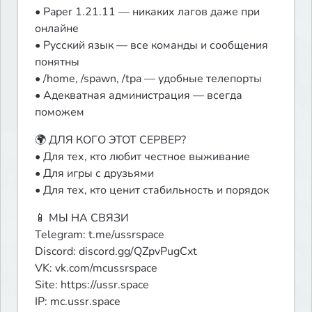
• Paper 1.21.11 — никаких лагов даже при 
онлайне

• Русский язык — все команды и сообщения 
понятны

• /home, /spawn, /tpa — удобные телепорты

• Адекватная администрация — всегда 
поможем
🌍 ДЛЯ КОГО ЭТОТ СЕРВЕР?

• Для тех, кто любит честное выживание

• Для игры с друзьями

• Для тех, кто ценит стабильность и порядок
📱 МЫ НА СВЯЗИ

Telegram: t.me/ussrspace

Discord: discord.gg/QZpvPugCxt

VK: vk.com/mcussrspace

Site: https://ussr.space

IP: mc.ussr.space