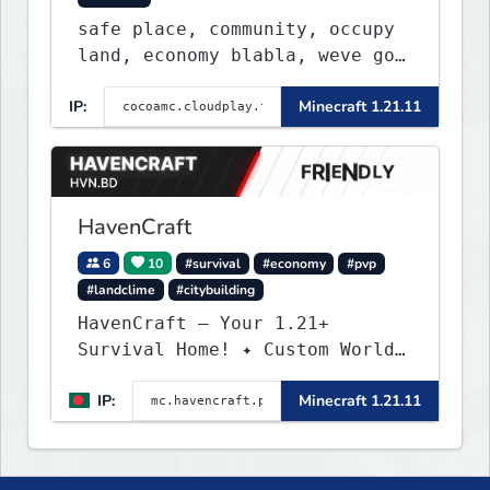
safe place, community, occupy
land, economy blabla, weve got
discord too
IP:
Minecraft 1.21.11
HavenCraft
6
10
#survival
#economy
#pvp
#landclime
#citybuilding
HavenCraft — Your 1.21+
Survival Home! ✦ Custom World
— Unique terrain generation ✦
IP:
Minecraft 1.21.11
Player Economy — Trade & build
wealth ✦ Land Claims — Protect
what you build ✦ Weekly Events
— Always something fun ✦ Zero