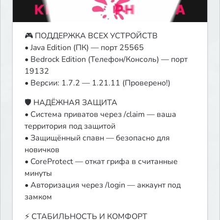
🎮 ПОДДЕРЖКА ВСЕХ УСТРОЙСТВ

• Java Edition (ПК) — порт 25565

• Bedrock Edition (Телефон/Консоль) — порт 
19132

• Версии: 1.7.2 — 1.21.11 (Проверено!)
🛡 НАДЁЖНАЯ ЗАЩИТА

• Система приватов через /claim — ваша 
территория под защитой

• Защищённый спавн — безопасно для 
новичков

• CoreProtect — откат грифа в считанные 
минуты

• Авторизация через /login — аккаунт под 
замком
⚡️ СТАБИЛЬНОСТЬ И КОМФОРТ
