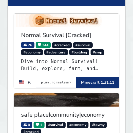
Normal Survival [Cracked]
26
244
#cracked
#survival
#economy
#adventure
#building
#smp
Dive into Normal Survival!
Build, explore, farm, and
create with a friendly
IP:
Minecraft 1.21.11
community. Enjoy weekly
updates, new features, and
endless adventures!
safe placeIcommunity|economy
0
1
#survival
#economy
#towny
#cracked