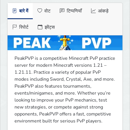
बारे में
वोट
टिप्पणियाँ
आंकड़े
रिपोर्ट
इवेंट्स
PeakPVP is a competitive Minecraft PvP practice 
server for modern Minecraft versions 1.21 – 
1.21.11. Practice a variety of popular PvP 
modes including Sword, Crystal, Axe, and more. 
PeakPVP also features tournaments, 
events/minigames, and more. Whether you’re 
looking to improve your PvP mechanics, test 
new strategies, or compete against strong 
opponents, PeakPVP offers a fast, competitive 
environment built for serious PvP players.