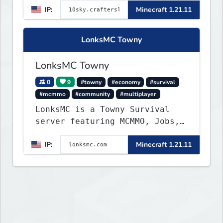
IP:
Minecraft 1.21.11
LonksMC Towny
LonksMC Towny
0
9
#towny
#economy
#survival
#mcmmo
#community
#multiplayer
LonksMC is a Towny Survival
server featuring MCMMO, Jobs,
free rank progression, and
IP:
Minecraft 1.21.11
weekly events. We focus on a
friendly community, balanced
economy, and long-term
survival gameplay.