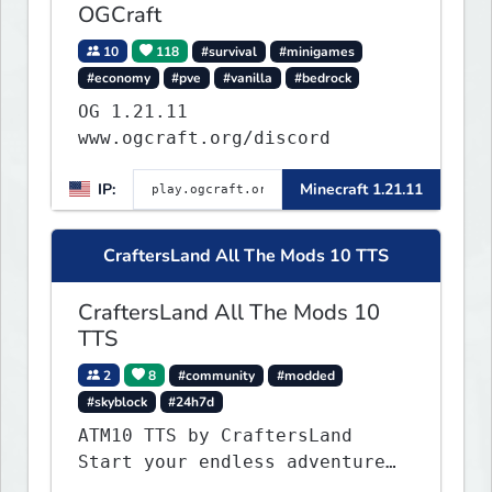
OGCraft
10
118
#survival
#minigames
#economy
#pve
#vanilla
#bedrock
OG 1.21.11
www.ogcraft.org/discord
IP:
Minecraft 1.21.11
CraftersLand All The Mods 10 TTS
CraftersLand All The Mods 10
TTS
2
8
#community
#modded
#skyblock
#24h7d
ATM10 TTS by CraftersLand
Start your endless adventure
now! v2.0.2