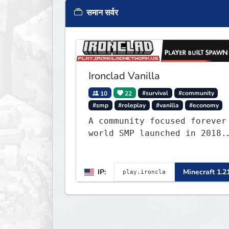
समान सर्वर
Ironclad Vanilla
10
22
#survival
#community
#smp
#roleplay
#vanilla
#economy
A community focused forever
world SMP launched in 2018.
Large community-built
functioning spawn cities
with no spawned in items or
IP:
Minecraft 1.2
cheats.