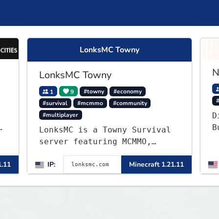
LonksMC Towny
N
LonksMC Towny
1
9
#towny
#economy
#survival
#mcmmo
#community
#multiplayer
D
B
LonksMC is a Towny Survival
c
server featuring MCMMO,
c
Jobs, free rank progression,
u
1.11
IP:
Minecraft 1.21.11
and weekly events. We focus
e
on a friendly community,
balanced economy, and long-
term survival gameplay.