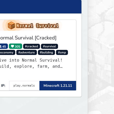
ormal Survival [Cracked]
45
305
#cracked
#survival
#economy
#adventure
#building
#smp
ive into Normal Survival!
uild, explore, farm, and
reate with a friendly
ommunity. Enjoy weekly
pdates, new features, and
IP:
Minecraft 1.21.11
ndless adventures!