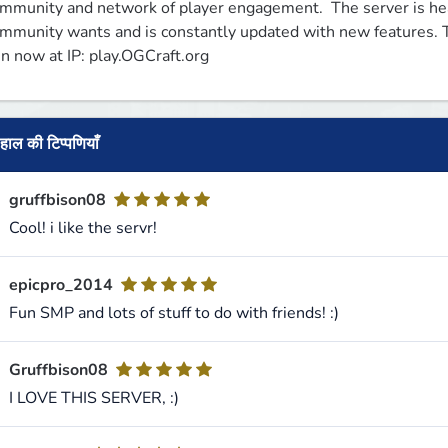
mmunity and network of player engagement.  The server is hea
mmunity wants and is constantly updated with new features. Th
in now at IP: play.OGCraft.org
हाल की टिप्पणियाँ
gruffbison08
Cool! i like the servr!
epicpro_2014
Fun SMP and lots of stuff to do with friends! :)
Gruffbison08
I LOVE THIS SERVER, :)