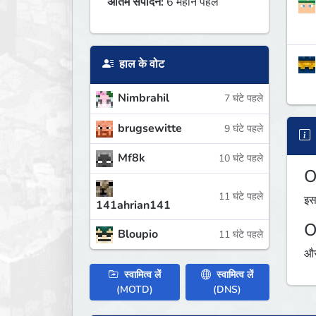
अंतिम संपादन:
6 महीने पहले
हाल के वोट
Nimbrahil
7 घंटे पहले
brugsewitte
9 घंटे पहले
Mf8k
10 घंटे पहले
O
11 घंटे पहले
इस
141ahrian141
O
Bloupio
11 घंटे पहले
औस
स्वामित्व लें
स्वामित्व लें
(MOTD)
(DNS)