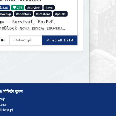
336
276
#survival
#pvp
#boxpvp
#oneblock
#lifesteal
#polski
urvival, BoxPvP,
lock ɴᴏᴡᴀ ᴇᴅʏᴄᴊᴀ ꜱᴇʀᴡᴇʀᴀ
ʏꜱᴛᴀʀᴛᴏᴡᴀʟᴀ!
IP:
Minecraft 1.21.4
 होस्टिंग कूपन
cup
zner
llHost.pl