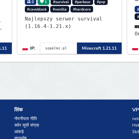
0
1
#survival
#parkour
#pvp
#caveblock
#vanilla
#hardcore
Najlepszy serwer survival
,
(1.16.4-1.21.x)
■■⭐ - S
ę
OneB
ᴡ
1.11
IP:
Minecraft 1.21.11
लिंक
VPS
गोपनीयता नीति
net
सर्वर सूची संग्रह
Het
आंकड़े
Ski
ज्ञानकोष