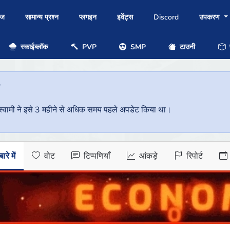
ोज
सामान्य प्रश्न
प्लगइन
इवेंट्स
Discord
उपकरण
स्काईब्लॉक
PVP
SMP
टाउनी
प
ै
वर स्वामी ने इसे 3 महीने से अधिक समय पहले अपडेट किया था।
ारे में
वोट
टिप्पणियाँ
आंकड़े
रिपोर्ट