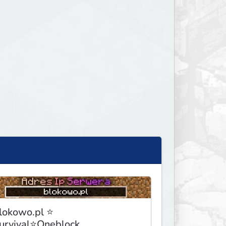
lokowo.pl ⭐
urvival⭐Oneblock