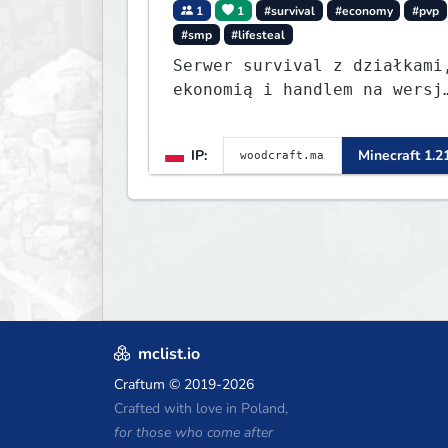
1
1
#survival
#economy
#pvp
#smp
#lifesteal
Serwer survival z działkami
ekonomią i handlem na wersj
1.8 - 26.1.1. Rekru ON
IP:
Minecraft 1.2
mclist.io
Craftum
© 2019-2026
Crafted with love in Poland,
for those who come after