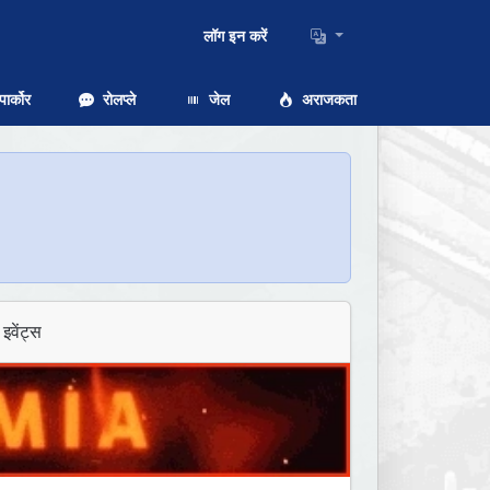
लॉग इन करें
ार्कोर
रोलप्ले
जेल
अराजकता
इवेंट्स