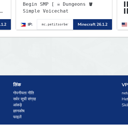
Begin SMP [ ☠ Dungeons 🪣
▌
Simple Voicechat
▌
▌
.1.2
IP:
Minecraft 26.1.2
I
लिंक
VPS
गोपनीयता नीति
net
सर्वर सूची संग्रह
Het
आंकड़े
Ski
ज्ञानकोष
फाइलें
AI कूपन