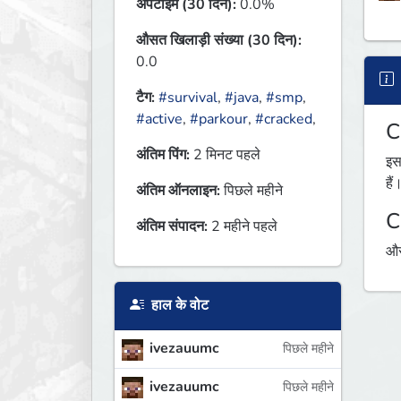
अपटाइम (30 दिन):
0.0%
औसत खिलाड़ी संख्या (30 दिन):
0.0
टैग:
#survival
,
#java
,
#smp
,
#active
,
#parkour
,
#cracked
,
C
अंतिम पिंग:
2 मिनट पहले
इस
हैं
अंतिम ऑनलाइन:
पिछले महीने
C
अंतिम संपादन:
2 महीने पहले
औस
हाल के वोट
ivezauumc
पिछले महीने
ivezauumc
पिछले महीने