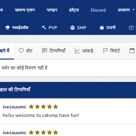
ोज
सामान्य प्रश्न
प्लगइन
इवेंट्स
Discord
उपकरण
स्काईब्लॉक
PVP
SMP
टाउनी
प
ारे में
वोट
टिप्पणियाँ
आंकड़े
रिपोर्ट
 सर्वर का कोई विवरण नहीं है
हाल की टिप्पणियाँ
ivezauumc
hello welcome to catsmp have fun!
ivezauumc