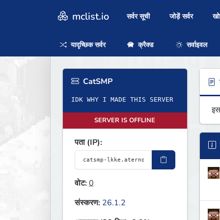
mclist.io
सर्वर सूची
जोड़ें सर्वर
ख
यादृच्छिक सर्वर
क्रैक्ड
सर्वाइवल
CatSMP
ब
इस
SERVER IS OFFLINE
पता (IP):
वोट:
0
संस्करण:
26.1.2