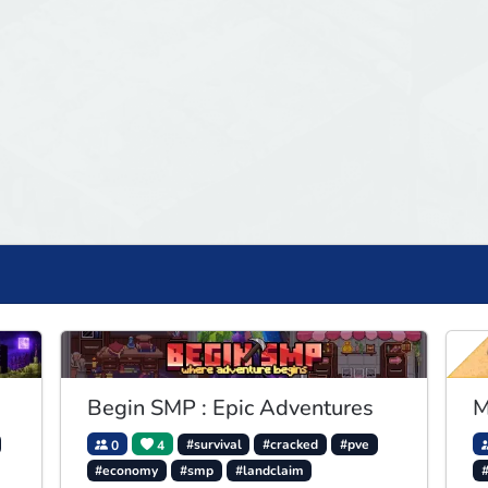
Begin SMP : Epic Adventures
M
0
4
#survival
#cracked
#pve
#economy
#smp
#landclaim