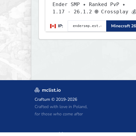
Ender SMP ✦ Ranked PvP ✦
1.17 - 26.1.2 🌐 Crossplay 💰
Rewards 🛠 Custom Gear
IP:
Minecraft 26
mclist.io
Craftum
© 2019-2026
Crafted with love in Poland,
for those who come after
Minecraft होस्टिंग कूपन