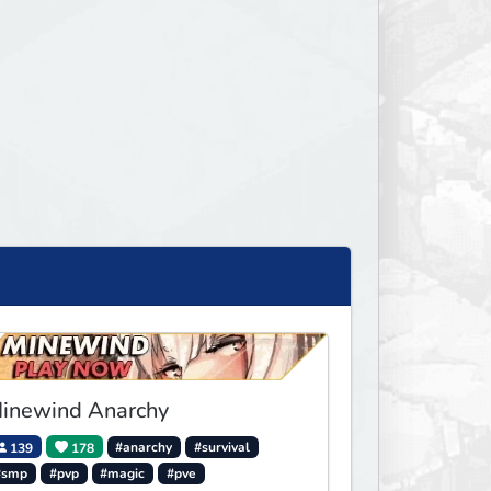
inewind Anarchy
139
178
#anarchy
#survival
#smp
#pvp
#magic
#pve