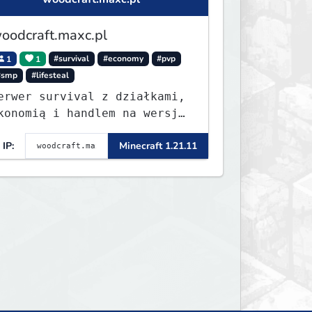
oodcraft.maxc.pl
1
1
#survival
#economy
#pvp
#smp
#lifesteal
erwer survival z działkami,
konomią i handlem na wersję
.8 - 26.1.1. Rekru ON
IP:
Minecraft 1.21.11