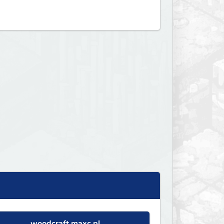
woodcraft.maxc.pl