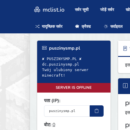
mclist.io
सर्वर सूची
जोड़ें सर्वर
ख
यादृच्छिक सर्वर
क्रैक्ड
सर्वाइवल
puszinysmp.pl
ब
✘ PUSZINYSMP.PL ✘
इस
dc.puszinysmp.pl
Twój ulubiony serwer
minecraft!
SERVER IS OFFLINE
पता (IP):
p
इस
p
वोट:
0