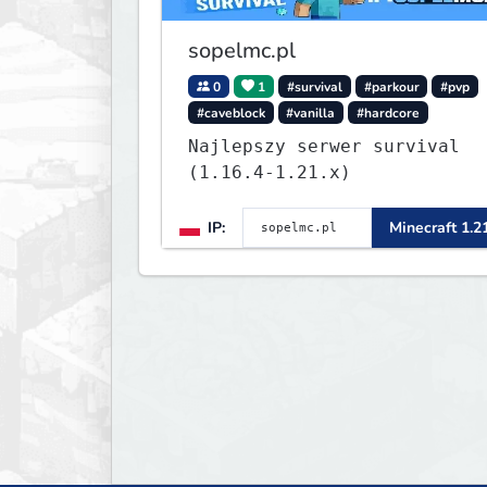
sopelmc.pl
0
1
#survival
#parkour
#pvp
#caveblock
#vanilla
#hardcore
Najlepszy serwer survival
(1.16.4-1.21.x)
IP:
Minecraft 1.2