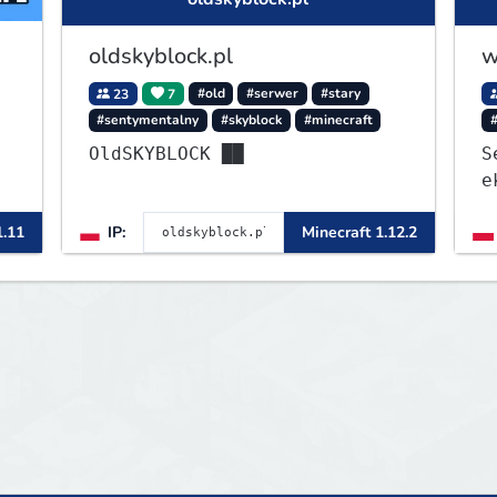
oldskyblock.pl
w
23
7
#old
#serwer
#stary
#sentymentalny
#skyblock
#minecraft
OldSKYBLOCK ██
S
e
1
1.11
IP:
Minecraft 1.12.2