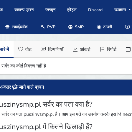
ोज
सामान्य प्रश्न
प्लगइन
इवेंट्स
Discord
उपकरण
स्काईब्लॉक
PVP
SMP
टाउनी
प
ारे में
वोट
टिप्पणियाँ
आंकड़े
रिपोर्ट
 सर्वर का कोई विवरण नहीं है
अक्सर पूछे जाने वाले प्रश्न
uszinysmp.pl सर्वर का पता क्या है?
 सर्वर का पता puszinysmp.pl है। आप इस पते का उपयोग करके इस Minecraft 
uszinysmp.pl में कितने खिलाड़ी हैं?