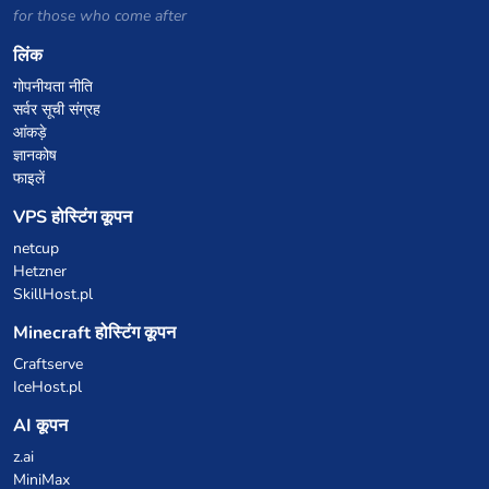
for those who come after
लिंक
गोपनीयता नीति
सर्वर सूची संग्रह
आंकड़े
ज्ञानकोष
फाइलें
VPS होस्टिंग कूपन
netcup
Hetzner
SkillHost.pl
Minecraft होस्टिंग कूपन
Craftserve
IceHost.pl
AI कूपन
z.ai
MiniMax