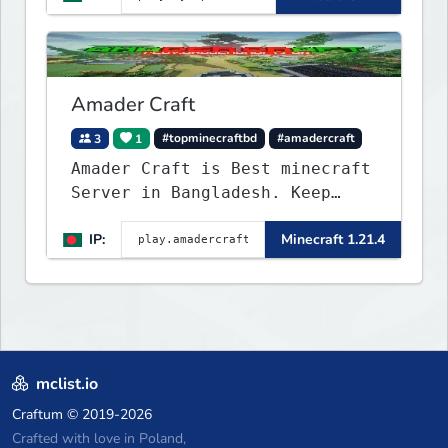
Amader Craft
3
1
#topminecraftbd
#amadercraft
Amader Craft is Best minecraft
Server in Bangladesh. Keep
Crafting with Amader Craft,
IP:
Minecraft 1.21.4
mclist.io
Craftum
© 2019-2026
Crafted with love in Poland,