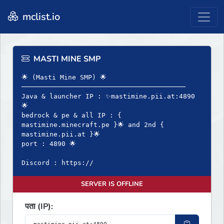
mclist.io
MASTI MINE SMP
🌟 (Masti Mine SMP) 🌟
─────────────────────────────────────────
Java & launcher IP : ✨mastimine.pii.at:4890
🌟
bedrock & pe & all IP : {
mastimine.minecraft.pe }🌟 and 2nd {
mastimine.pii.at }🌟
port : 4890 🌟
Discord : https://
SERVER IS OFFLINE
पता (IP):