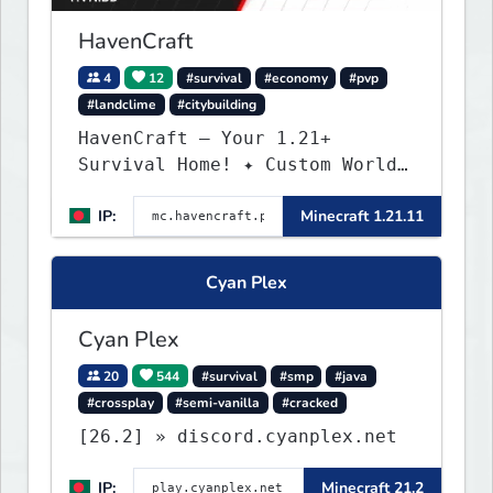
HavenCraft
4
12
#survival
#economy
#pvp
#landclime
#citybuilding
HavenCraft — Your 1.21+
Survival Home! ✦ Custom World
— Unique terrain generation ✦
IP:
Minecraft 1.21.11
Player Economy — Trade & build
wealth ✦ Land Claims — Protect
what you build ✦ Weekly Events
Cyan Plex
— Always something fun ✦ Zero
P2W — Fair play for everyone
Cyan Plex
20
544
#survival
#smp
#java
#crossplay
#semi-vanilla
#cracked
[26.2] » discord.cyanplex.net
IP:
Minecraft 21.2