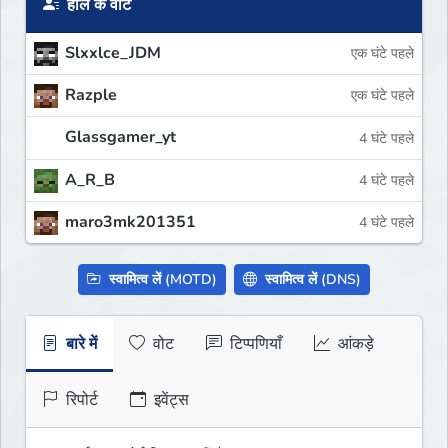
हाल के वोट
Slxxlce_JDM
एक घंटे पहले
Razple
एक घंटे पहले
Glassgamer_yt
4 घंटे पहले
A_R_B
4 घंटे पहले
maro3mk201351
4 घंटे पहले
स्वामित्व लें (MOTD)
स्वामित्व लें (DNS)
बारे में
वोट
टिप्पणियाँ
आंकड़े
रिपोर्ट
इवेंट्स