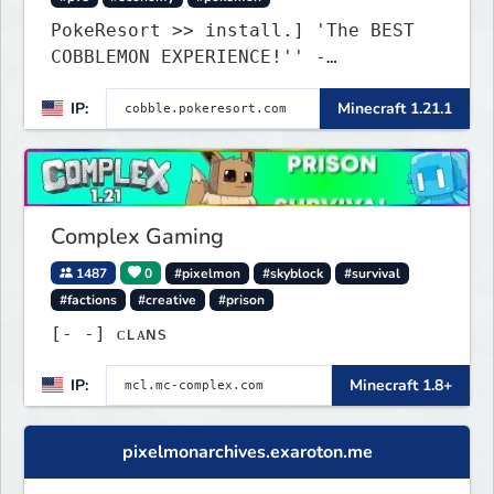
PokeResort >> install.] 'The BEST
COBBLEMON EXPERIENCE!'' -
TripAdvisor[❤
IP:
Minecraft 1.21.1
Complex Gaming
1487
0
#pixelmon
#skyblock
#survival
#factions
#creative
#prison
[‐ ‐] ᴄʟᴀɴs
IP:
Minecraft 1.8+
pixelmonarchives.exaroton.me