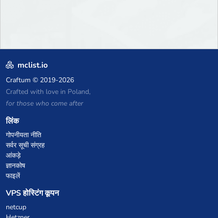
mclist.io
Craftum
© 2019-2026
Crafted with love in Poland,
for those who come after
लिंक
गोपनीयता नीति
सर्वर सूची संग्रह
आंकड़े
ज्ञानकोष
फाइलें
VPS होस्टिंग कूपन
netcup
Hetzner