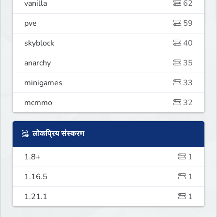
vanilla
62
pve
59
skyblock
40
anarchy
35
minigames
33
mcmmo
32
लोकप्रिय संस्करण
1.8+
1
1.16.5
1
1.21.1
1