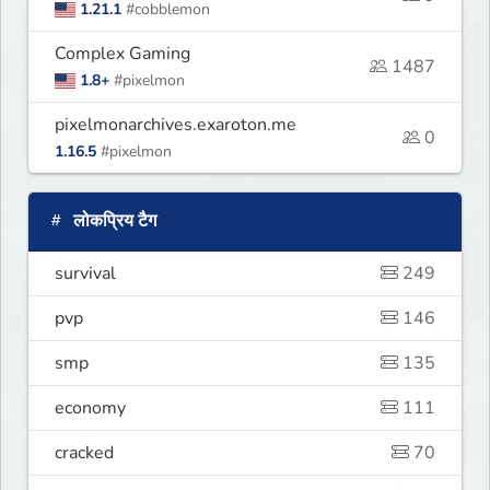
1.21.1
#cobblemon
Complex Gaming
1487
1.8+
#pixelmon
pixelmonarchives.exaroton.me
0
1.16.5
#pixelmon
लोकप्रिय टैग
survival
249
pvp
146
smp
135
economy
111
cracked
70