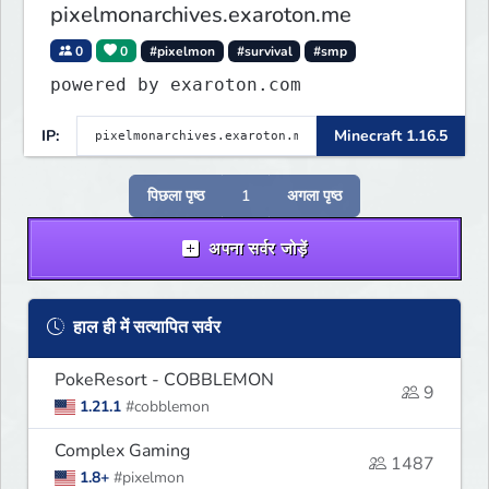
pixelmonarchives.exaroton.me
0
0
#pixelmon
#survival
#smp
powered by exaroton.com
IP:
Minecraft 1.16.5
पिछला पृष्ठ
1
अगला पृष्ठ
अपना सर्वर जोड़ें
हाल ही में सत्यापित सर्वर
PokeResort - COBBLEMON
9
1.21.1
#cobblemon
Complex Gaming
1487
1.8+
#pixelmon