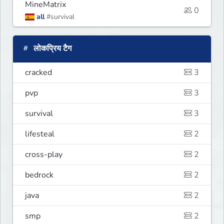
MineMatrix
0
all
#survival
लोकप्रिय टैग
cracked
3
pvp
3
survival
3
lifesteal
2
cross-play
2
bedrock
2
java
2
smp
2