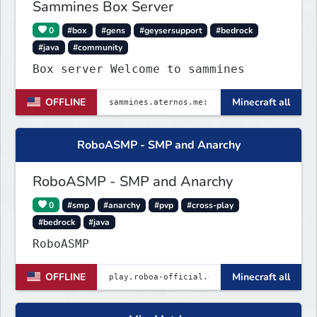
Sammines Box Server
0
#box
#gens
#geysersupport
#bedrock
#java
#community
Box server Welcome to sammines
OFFLINE
Minecraft all
RoboASMP - SMP and Anarchy
RoboASMP - SMP and Anarchy
0
#smp
#anarchy
#pvp
#cross-play
#bedrock
#java
RoboASMP
OFFLINE
Minecraft all