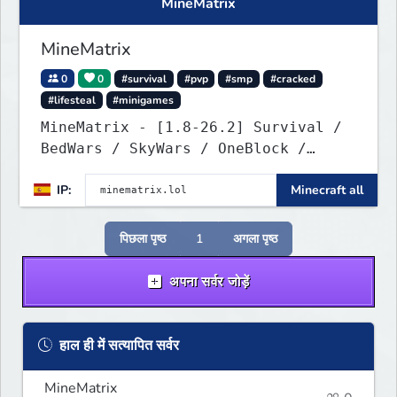
MineMatrix
MineMatrix
0
0
#survival
#pvp
#smp
#cracked
#lifesteal
#minigames
MineMatrix - [1.8-26.2] Survival /
BedWars / SkyWars / OneBlock /
SkyBlock
IP:
Minecraft all
पिछला पृष्ठ
1
अगला पृष्ठ
अपना सर्वर जोड़ें
हाल ही में सत्यापित सर्वर
MineMatrix