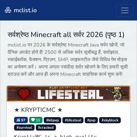
mclist.io
सर्वश्रेष्ठ Minecraft all सर्वर 2026 (पृष्ठ 1)
mclist.io पर 2026 के सर्वश्रेष्ठ Minecraft Java सर्वर खोजें, जो
दैनिक अपडेट होते हैं! 2500 से अधिक सर्वर सूचीबद्ध हैं, सर्वाइवल,
स्काईब्लॉक, फैक्शन, प्रिज़न, SMP, लाइफस्टील जैसे विविध गेम मोड्स
का अन्वेषण करें। अपना अगला पसंदीदा सर्वर खोजने के लिए हमारी सूची
ब्राउज़ करें और आज ही अपना Minecraft साहसिक कार्य शुरू करें!
★ KRYPTICMC ★
97
11
#kitpvp
#lifesteal
#pvp
#skyblock
#survival
#cracked
KrypticMC is a high-quality