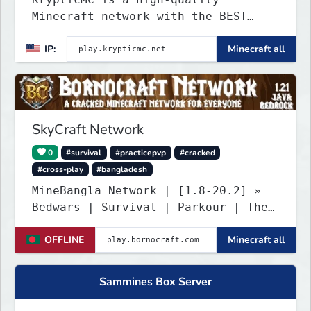
Minecraft network with the BEST
gamemodes you'll ever play.
IP:
Minecraft all
Minigames, KitPvP, Lifesteal,
Prison, Practice, Bedwars, Skywars,
& much much more!
SkyCraft Network
0
#survival
#practicepvp
#cracked
#cross-play
#bangladesh
MineBangla Network | [1.8-20.2] »
Bedwars | Survival | Parkour | The
Bridge «
OFFLINE
Minecraft all
Sammines Box Server