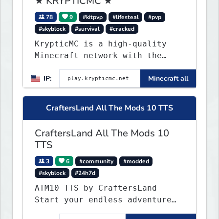
★ KRYPTICMC ★
78
9
#kitpvp
#lifesteal
#pvp
#skyblock
#survival
#cracked
KrypticMC is a high-quality
Minecraft network with the
BEST gamemodes you'll ever
IP:
Minecraft all
play. Minigames, KitPvP,
Lifesteal, Prison, Practice,
Bedwars, Skywars, & much much
CraftersLand All The Mods 10 TTS
more!
CraftersLand All The Mods 10
TTS
3
6
#community
#modded
#skyblock
#24h7d
ATM10 TTS by CraftersLand
Start your endless adventure
now! v2.0.2