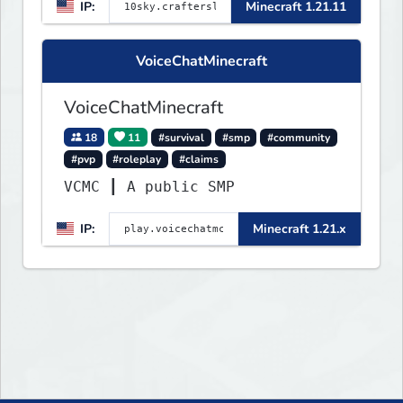
IP:
Minecraft 1.21.11
VoiceChatMinecraft
VoiceChatMinecraft
18
11
#survival
#smp
#community
#pvp
#roleplay
#claims
VCMC ┃ A public SMP
IP:
Minecraft 1.21.x