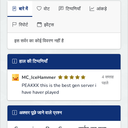
बारे में
वोट
टिप्पणियाँ
आंकड़े
रिपोर्ट
इवेंट्स
इस सर्वर का कोई विवरण नहीं है
हाल की टिप्पणियाँ
MC_IceHammer
4 सप्ताह
पहले
PEAKKK this is the best gen server i
have haver played
अक्सर पूछे जाने वाले प्रश्न