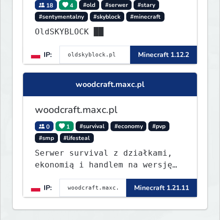
18
4
#old
#serwer
#stary
#sentymentalny
#skyblock
#minecraft
OldSKYBLOCK ██
IP:
Minecraft 1.12.2
woodcraft.maxc.pl
woodcraft.maxc.pl
0
1
#survival
#economy
#pvp
#smp
#lifesteal
Serwer survival z działkami,
ekonomią i handlem na wersję
1.8 - 26.1.1. Rekru ON
IP:
Minecraft 1.21.11