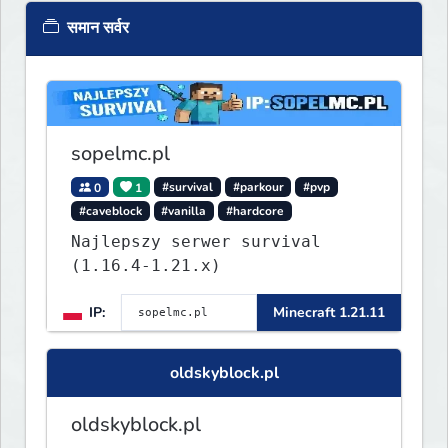
समान सर्वर
sopelmc.pl
0
1
#survival
#parkour
#pvp
#caveblock
#vanilla
#hardcore
Najlepszy serwer survival
(1.16.4-1.21.x)
IP:
Minecraft 1.21.11
oldskyblock.pl
oldskyblock.pl