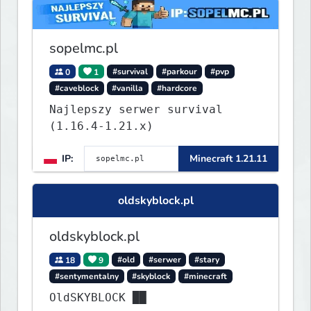
sopelmc.pl
0
1
#survival
#parkour
#pvp
#caveblock
#vanilla
#hardcore
Najlepszy serwer survival
(1.16.4-1.21.x)
IP:
Minecraft 1.21.11
oldskyblock.pl
oldskyblock.pl
18
9
#old
#serwer
#stary
#sentymentalny
#skyblock
#minecraft
OldSKYBLOCK ██