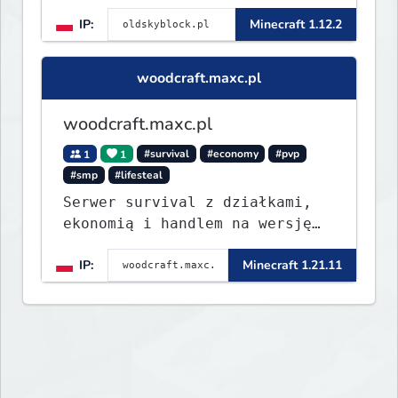
IP:
Minecraft 1.12.2
woodcraft.maxc.pl
woodcraft.maxc.pl
1
1
#survival
#economy
#pvp
#smp
#lifesteal
Serwer survival z działkami,
ekonomią i handlem na wersję
1.8 - 26.1.1. Rekru ON
IP:
Minecraft 1.21.11