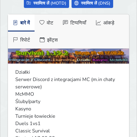
स्वामित्व लें (MOTD)
स्वामित्व लें (DNS)
बारे में
वोट
टिप्पणियाँ
आंकड़े
रिपोर्ट
इवेंट्स
Działki

Serwer Discord z integracjami MC (m.in chaty 
serwerowe)

McMMO

Śluby/party

Kasyno

Turnieje łowieckie

Duels 1vs1

Classic Survival
