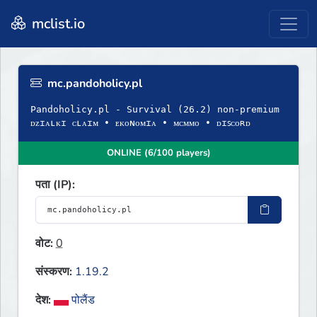
mclist.io
mc.pandoholicy.pl
Pandoholicy.pl - Survival (26.2) non-premium
ᴅᴢɪᴀʟᴋɪ ᴄʟᴀɪᴍ • ᴇᴋᴏɴᴏᴍɪᴀ • ᴍᴄᴍᴍᴏ • ᴅɪꜱᴄᴏʀᴅ
ONLINE (6/100 players)
पता (IP):
वोट:
0
संस्करण:
1.19.2
देश:
पोलैंड