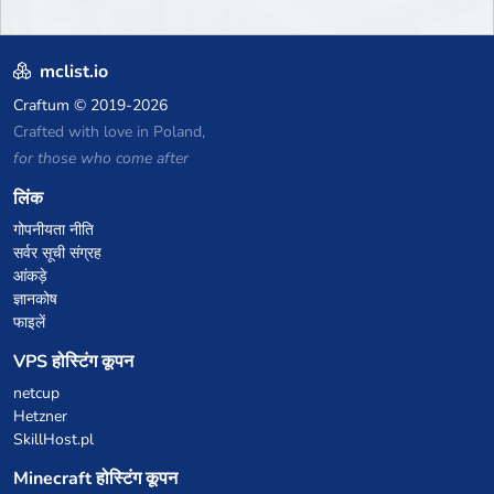
mclist.io
Craftum
© 2019-2026
Crafted with love in Poland,
for those who come after
लिंक
गोपनीयता नीति
सर्वर सूची संग्रह
आंकड़े
ज्ञानकोष
फाइलें
VPS होस्टिंग कूपन
netcup
Hetzner
SkillHost.pl
Minecraft होस्टिंग कूपन