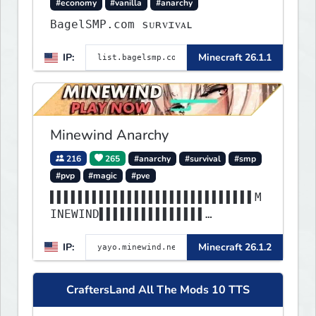
#economy
#vanilla
#anarchy
BagelSMP.com ѕᴜʀᴠɪᴠᴀʟ
IP:
Minecraft 26.1.1
Minewind Anarchy
216
265
#anarchy
#survival
#smp
#pvp
#magic
#pve
▌▌▌▌▌▌▌▌▌▌▌▌▌▌▌▌▌▌▌▌▌▌▌▌▌▌▌▌▌M
INEWIND▌▌▌▌▌▌▌▌▌▌▌▌▌▌▌
▌▌▌▌▌▌▌▌▌▌▌▌▌▌▌▌▌▌▌▌▌▌▌▌▌▌▌▌▌▌
IP:
Minecraft 26.1.2
▌▌▌▌▌▌▌▌▌▌▌▌▌▌▌▌▌▌▌▌▌▌
CraftersLand All The Mods 10 TTS