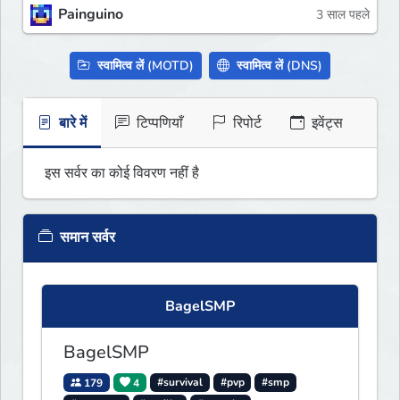
Painguino
3 साल पहले
स्वामित्व लें (MOTD)
स्वामित्व लें (DNS)
बारे में
टिप्पणियाँ
रिपोर्ट
इवेंट्स
इस सर्वर का कोई विवरण नहीं है
समान सर्वर
BagelSMP
BagelSMP
179
4
#survival
#pvp
#smp