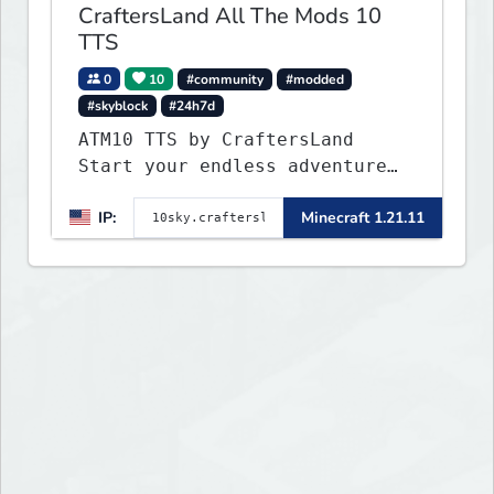
CraftersLand All The Mods 10
TTS
0
10
#community
#modded
#skyblock
#24h7d
ATM10 TTS by CraftersLand
Start your endless adventure
now! v2.0.2
IP:
Minecraft 1.21.11